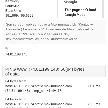
Kentucky
Louisville
This page can't load
États-Unis
Google Maps
38.1869, -85.6523
correctly.
Son serveur web se trouve à Maximumasp Llc (Kentucky,
Louisville.) Le numéro IP du serveur de Maritimetravel.ca
Do you
OK
est 74.81.199.148. Il y a 2 serveurs DNS,
own this
website?
ns1.maritimetravel.ca
, et
ns2.maritimetravel.ca
.
IP:
74.81.199.148
PING www. (74.81.199.148) 56(84) bytes
of data.
64 bytes from
host148.199.81.74.static.maximumasp.com
21.1 ms
(74.81.199.148): icmp_seq=1 ttl=118
64 bytes from
host148.199.81.74.static.maximumasp.com
20.9 ms