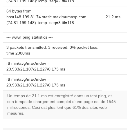
(74.81.199.148): icmp_seq=2 ttl=118
64 bytes from
host148.199.81.74.static.maximumasp.com
21.2 ms
(74.81.199.148): icmp_seq=3 ttl=118
--- www. ping statistics ---
3 packets transmitted, 3 received, 0% packet loss,
time 2000ms
rtt min/avg/max/mdev =
20.933/21.107/21.227/0.173 ms
rtt min/avg/max/mdev =
20.933/21.107/21.227/0.173 ms
Un temps de 21.1 ms est enregistré dans un test ping, et
son temps de chargement complet d'une page est de 1545
milliseconds. Ceci est plus lent que 61% des sites web
mesurés.