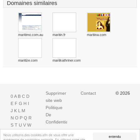
Domaines similaires
maritimo.com.au
maritin.fr
maritina.com
maritize.com
maritkathriner.com
Supprimer
Contact
© 2026
0
A
B
C
D
site web
E
F
G
H
I
Politique
J
K
L
M
De
N
O
P
Q
R
Confidentialite
S
T
U
V
W
X
Y
Z
Nous utilisons des cookies afin de vous offrir une
entendu
expérience de navigation optimale. En utilisant notre site