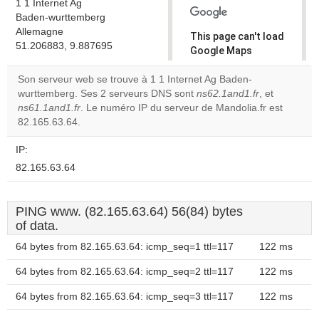
1 1 Internet Ag
Baden-wurttemberg
Allemagne
This page can't load
51.206883, 9.887695
Google Maps
correctly.
Son serveur web se trouve à 1 1 Internet Ag Baden-
wurttemberg. Ses 2 serveurs DNS sont
ns62.1and1.fr
, et
Do you
OK
ns61.1and1.fr
. Le numéro IP du serveur de Mandolia.fr est
own this
website?
82.165.63.64.
IP:
82.165.63.64
PING www. (82.165.63.64) 56(84) bytes
of data.
64 bytes from 82.165.63.64: icmp_seq=1 ttl=117
122 ms
64 bytes from 82.165.63.64: icmp_seq=2 ttl=117
122 ms
64 bytes from 82.165.63.64: icmp_seq=3 ttl=117
122 ms