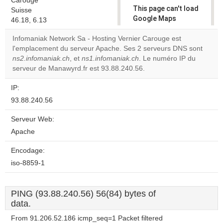
Carouge
This page can't load
Suisse
Google Maps
46.18, 6.13
correctly.
Infomaniak Network Sa - Hosting Vernier Carouge est
l'emplacement du serveur Apache. Ses 2 serveurs DNS sont
Do you
OK
ns2.infomaniak.ch
, et
ns1.infomaniak.ch
. Le numéro IP du
own this
website?
serveur de Manawyrd.fr est 93.88.240.56.
IP:
93.88.240.56
Serveur Web:
Apache
Encodage:
iso-8859-1
PING (93.88.240.56) 56(84) bytes of
data.
From 91.206.52.186 icmp_seq=1 Packet filtered