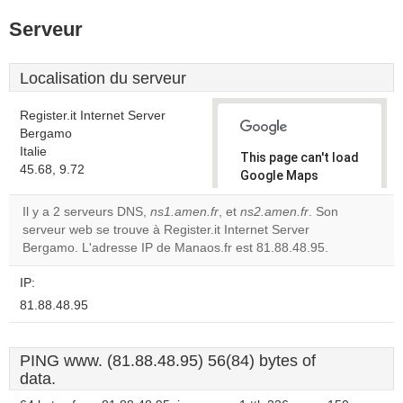
Serveur
Localisation du serveur
Register.it Internet Server
Bergamo
Italie
This page can't load
45.68, 9.72
Google Maps
correctly.
Il y a 2 serveurs DNS,
ns1.amen.fr
, et
ns2.amen.fr
. Son
serveur web se trouve à Register.it Internet Server
Do you
OK
Bergamo. L'adresse IP de Manaos.fr est 81.88.48.95.
own this
website?
IP:
81.88.48.95
PING www. (81.88.48.95) 56(84) bytes of
data.