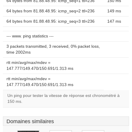
64 bytes from 81.88.48.95: icmp_seq=1 ttl=236
150 ms
64 bytes from 81.88.48.95: icmp_seq=2 ttl=236
149 ms
64 bytes from 81.88.48.95: icmp_seq=3 ttl=236
147 ms
--- www. ping statistics ---
3 packets transmitted, 3 received, 0% packet loss,
time 2002ms
rtt min/avg/max/mdev =
147.777/149.470/150.691/1.313 ms
rtt min/avg/max/mdev =
147.777/149.470/150.691/1.313 ms
Un ping pour tester la vitesse de réponse est chronométré à
150 ms.
Domaines similaires