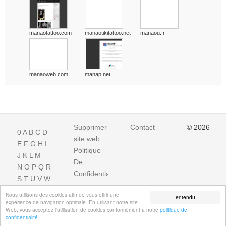
manaotattoo.com
manaotikitattoo.net
manaou.fr
manaoweb.com
manap.net
Supprimer
Contact
© 2026
0
A
B
C
D
site web
E
F
G
H
I
Politique
J
K
L
M
De
N
O
P
Q
R
Confidentialite
S
T
U
V
W
X
Y
Z
Nous utilisons des cookies afin de vous offrir une
entendu
expérience de navigation optimale. En utilisant notre site
Web, vous acceptez l'utilisation de cookies conformément à notre
politique de
confidentialité