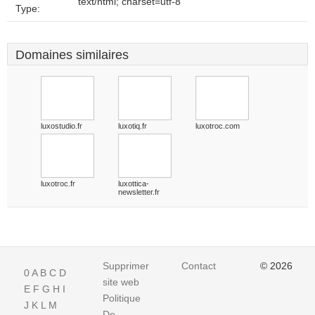
text/html; charset=utf-8
Type:
Domaines similaires
luxostudio.fr
luxotiq.fr
luxotroc.com
luxotroc.fr
luxottica-
newsletter.fr
Supprimer
Contact
© 2026
0
A
B
C
D
site web
E
F
G
H
I
Politique
J
K
L
M
De