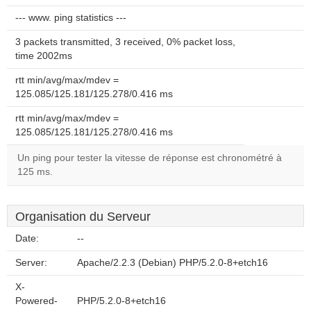
--- www. ping statistics ---
3 packets transmitted, 3 received, 0% packet loss,
time 2002ms
rtt min/avg/max/mdev =
125.085/125.181/125.278/0.416 ms
rtt min/avg/max/mdev =
125.085/125.181/125.278/0.416 ms
Un ping pour tester la vitesse de réponse est chronométré à
125 ms.
Organisation du Serveur
Date:
--
Server:
Apache/2.2.3 (Debian) PHP/5.2.0-8+etch16
X-
Powered-
PHP/5.2.0-8+etch16