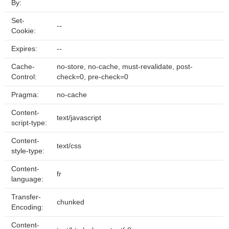
By:
Set-
--
Cookie:
Expires:
--
Cache-
no-store, no-cache, must-revalidate, post-
Control:
check=0, pre-check=0
Pragma:
no-cache
Content-
text/javascript
script-type:
Content-
text/css
style-type:
Content-
fr
language:
Transfer-
chunked
Encoding:
Content-