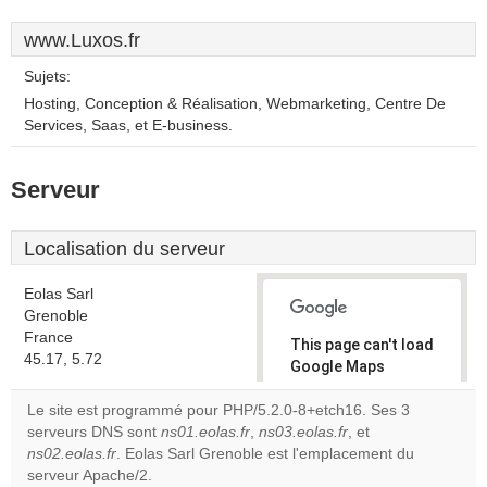
www.Luxos.fr
Sujets:
Hosting, Conception & Réalisation, Webmarketing, Centre De
Services, Saas, et E-business.
Serveur
Localisation du serveur
Eolas Sarl
Grenoble
France
This page can't load
45.17, 5.72
Google Maps
correctly.
Le site est programmé pour PHP/5.2.0-8+etch16. Ses 3
serveurs DNS sont
ns01.eolas.fr
,
ns03.eolas.fr
, et
Do you
OK
ns02.eolas.fr
. Eolas Sarl Grenoble est l'emplacement du
own this
website?
serveur Apache/2.