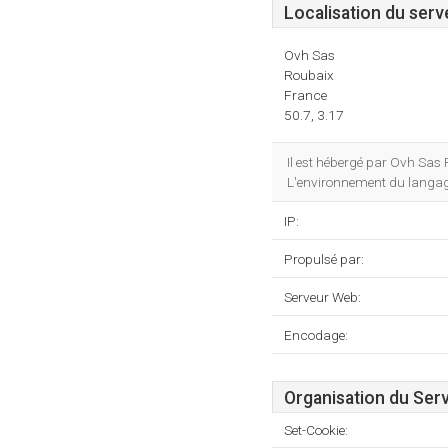
Localisation du serv
Ovh Sas
Roubaix
France
50.7, 3.17
Il est hébergé par Ovh Sas 
L'environnement du langa
IP:
Propulsé par:
Serveur Web:
Encodage:
Organisation du Ser
Set-Cookie: