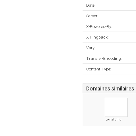
Date:
Server:
X-Powered-By:
X-Pingback:
Vary:
Transfer-Encoding:
Content-Type:
Domaines similaires
luxnatur.lu