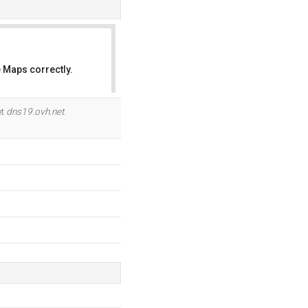
 Maps correctly.
OK
et
dns19.ovh.net
.