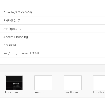
--
Apache/2.2.X (OVH)
PHP/5.2.17
/xmlrpc.php
Accept-Encoding
chunked
text/html; charset=UTF-8
luxner.com
luxnette.fr
luxnettes.com
luxnettes.