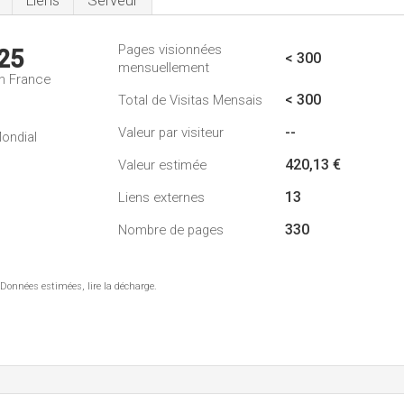
Liens
Serveur
Pages visionnées
25
< 300
mensuellement
n France
< 300
Total de Visitas Mensais
--
Valeur par visiteur
ondial
420,13 €
Valeur estimée
13
Liens externes
330
Nombre de pages
 Données estimées, lire la décharge.