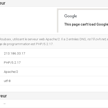
eur
This page can't load Google
Do you own this website?
Roubaix, utilisant le serveur web Apache/2. Il a 2 entrées DNS,
ns19.ovh.net
, 
ge de programmation est PHP/5.2.17.
213.186.33.17
PHP/5.2.17
Apache/2
utf-8
veur
--