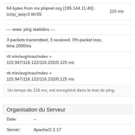
64 bytes from mx.phpnet.org (195.144.11.40):
115 ms
icmp_seq=3 ttl=55
--- www. ping statistics ---
3 packets transmitted, 3 received, 0% packet loss,
time 2000ms
rtt min/avg/max/mdev =
115.947/116.122/116.232/0.125 ms
rtt min/avg/max/mdev =
115.947/116.122/116.232/0.125 ms
Un temps de 116 ms, est enregistré dans le test de ping.
Organisation du Serveur
Date:
--
Server:
Apache/2.2.17