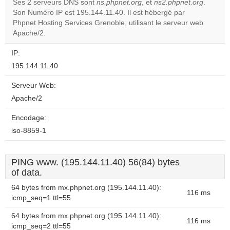
Ses 2 serveurs DNS sont
ns.phpnet.org
, et
ns2.phpnet.org
.
Son Numéro IP est 195.144.11.40. Il est hébergé par
Do you
OK
Phpnet Hosting Services Grenoble, utilisant le serveur web
own this
website?
Apache/2.
IP:
195.144.11.40
Serveur Web:
Apache/2
Encodage:
iso-8859-1
PING www. (195.144.11.40) 56(84) bytes
of data.
64 bytes from mx.phpnet.org (195.144.11.40):
116 ms
icmp_seq=1 ttl=55
64 bytes from mx.phpnet.org (195.144.11.40):
116 ms
icmp_seq=2 ttl=55