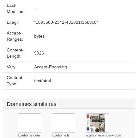
Last-
--
Modified:
ETag:
"1893680-2342-4318d1f3bb8c0"
Accept-
bytes
Ranges:
Content-
9026
Length:
Vary:
Accept-Encoding
Content-
text/html
Type:
Domaines similaires
luxehome.com
luxehome.fr
luxehomecompany.com