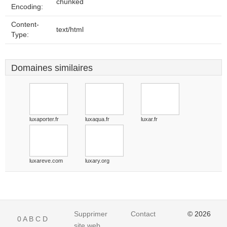
chunked
Encoding:
Content-
text/html
Type:
Domaines similaires
luxaporter.fr
luxaqua.fr
luxar.fr
luxareve.com
luxary.org
Supprimer
Contact
© 2026
0
A
B
C
D
site web