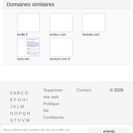
Domaines similaires
luville.fr
luvilux.com
luvintia.com
luvio.net
luvison-cmc.fr
Supprimer
Contact
© 2026
0
A
B
C
D
site web
E
F
G
H
I
Politique
J
K
L
M
De
N
O
P
Q
R
Confidentialite
S
T
U
V
W
X
Y
Z
Nous utilisons des cookies afin de vous offrir une
entendu