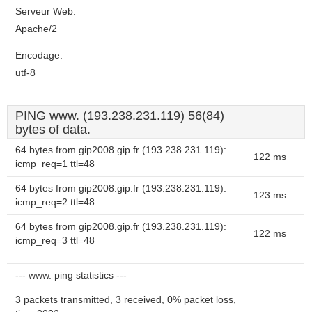
Serveur Web:
Apache/2
Encodage:
utf-8
PING www. (193.238.231.119) 56(84)
bytes of data.
64 bytes from gip2008.gip.fr (193.238.231.119):
122 ms
icmp_req=1 ttl=48
64 bytes from gip2008.gip.fr (193.238.231.119):
123 ms
icmp_req=2 ttl=48
64 bytes from gip2008.gip.fr (193.238.231.119):
122 ms
icmp_req=3 ttl=48
--- www. ping statistics ---
3 packets transmitted, 3 received, 0% packet loss,