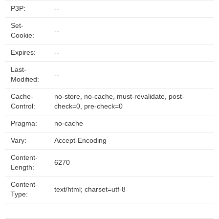
P3P:
--
Set-
--
Cookie:
Expires:
--
Last-
--
Modified:
Cache-
no-store, no-cache, must-revalidate, post-
Control:
check=0, pre-check=0
Pragma:
no-cache
Vary:
Accept-Encoding
Content-
6270
Length:
Content-
text/html; charset=utf-8
Type: