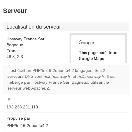
Serveur
Localisation du serveur
Hostway France Sarl
Bagneux
France
This page can't load
48.8, 2.3
Google Maps
correctly.
Il est écrit en PHP/5.2.6-2ubuntu4.2 langages. Ses 2
serveurs DNS sont
ns2.hostway.fr
, et
ns1.hostway.fr
. Il est
Do you
OK
hébergé par Hostway France Sarl Bagneux, utilisant le
own this
website?
serveur web Apache/2.
IP:
193.238.231.119
Propulsé par:
PHP/5.2.6-2ubuntu4.2