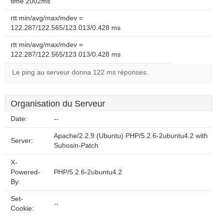
time 2002ms
rtt min/avg/max/mdev =
122.287/122.565/123.013/0.428 ms
rtt min/avg/max/mdev =
122.287/122.565/123.013/0.428 ms
Le ping au serveur donna 122 ms réponses.
Organisation du Serveur
Date:
--
Apache/2.2.9 (Ubuntu) PHP/5.2.6-2ubuntu4.2 with
Server:
Suhosin-Patch
X-
Powered-
PHP/5.2.6-2ubuntu4.2
By:
Set-
--
Cookie: