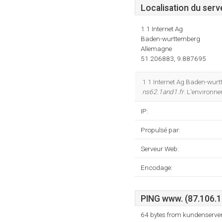
Localisation du serv
1 1 Internet Ag
Baden-wurttemberg
Allemagne
51.206883, 9.887695
1 1 Internet Ag Baden-wur
ns62.1and1.fr
. L'environn
IP:
Propulsé par:
Serveur Web:
Encodage:
PING www. (87.106.15
64 bytes from kundenserver