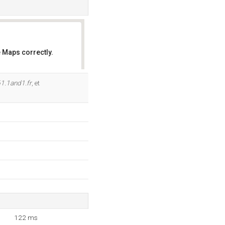
 Maps correctly.
OK
1.1and1.fr
, et
122 ms