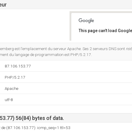
eur
This page can't load Google
Do you own this website?
ttemberg est l'emplacement du serveur Apache. Ses 2 serveurs DNS sont
ns6
ement du langage de programmation est PHP/5.2.17.
87.106.153.77
PHP/5.2.17
Apache
utf-8
3.77) 56(84) bytes of data.
.de (87.106.153.77): icmp_seq=1 ttl=53