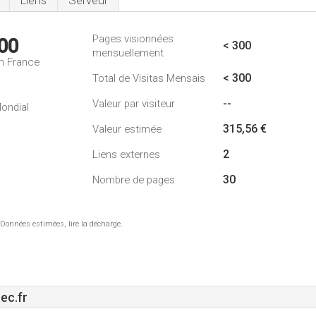
Liens
Serveur
Pages visionnées
00
< 300
mensuellement
n France
< 300
Total de Visitas Mensais
--
Valeur par visiteur
ondial
315,56 €
Valeur estimée
2
Liens externes
30
Nombre de pages
 Données estimées, lire la décharge.
ec.fr