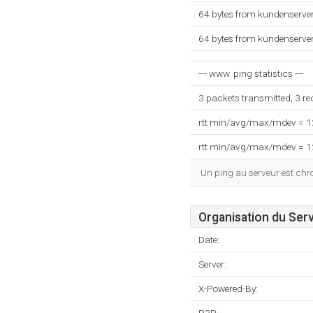
64 bytes from kundenserver
64 bytes from kundenserver
--- www. ping statistics ---
3 packets transmitted, 3 r
rtt min/avg/max/mdev = 
rtt min/avg/max/mdev = 
Un ping au serveur est ch
Organisation du Ser
Date:
Server:
X-Powered-By: