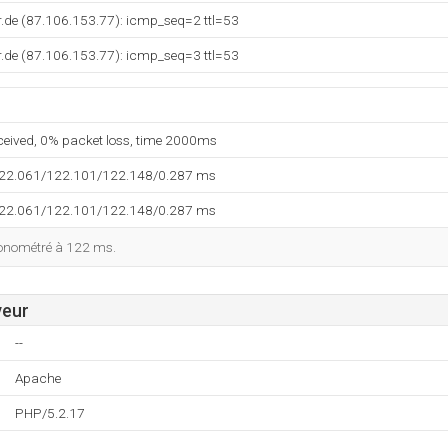
.de (87.106.153.77): icmp_seq=2 ttl=53
.de (87.106.153.77): icmp_seq=3 ttl=53
eceived, 0% packet loss, time 2000ms
122.061/122.101/122.148/0.287 ms
122.061/122.101/122.148/0.287 ms
ronométré à 122 ms.
veur
--
Apache
PHP/5.2.17