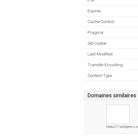
P3P:
Expires:
Cache-Control:
Pragma:
Set-Cookie:
Last-Modified:
Transfer-Encoding:
Content-Type:
Domaines similaires
lireau17.wordpress.