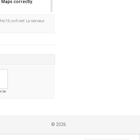
 Maps correctly.
OK
ns16.ovh.net
. Le serveur
re.be
© 2026