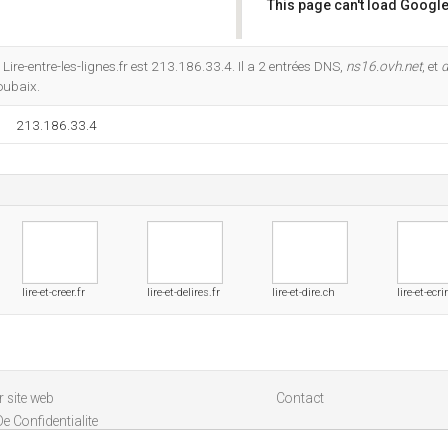
This page can't load Google
Do you own this website?
ire-entre-les-lignes.fr est 213.186.33.4. Il a 2 entrées DNS,
ns16.ovh.net
, et
d
oubaix.
213.186.33.4
lire-et-creer.fr
lire-et-delires.fr
lire-et-dire.ch
lire-et-ecri
 site web
Contact
De Confidentialite