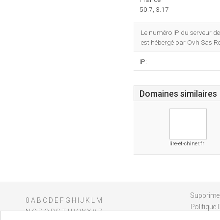
50.7, 3.17
Le numéro IP du serveur de L
est hébergé par Ovh Sas R
IP:
Domaines similaires
lire-et-chiner.fr
Supprimer
0
A
B
C
D
E
F
G
H
I
J
K
L
M
Politique 
N
O
P
Q
R
S
T
U
V
W
X
Y
Z