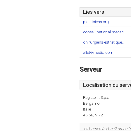
Lies vers
plasticiens.org
conseil-national.medec..
chirurgiens-esthetique..
effet-i-media.com
Serveur
Localisation du serv
Register.it S.p.a.
Bergamo
Italie
45.68, 9.72
ns1.amen.fr
, et
ns2.amen.fr