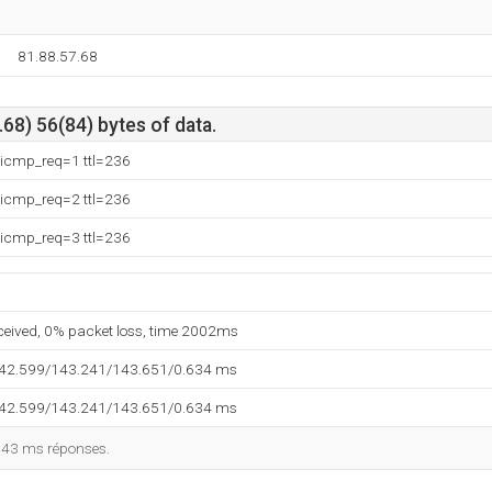
81.88.57.68
68) 56(84) bytes of data.
 icmp_req=1 ttl=236
 icmp_req=2 ttl=236
 icmp_req=3 ttl=236
eceived, 0% packet loss, time 2002ms
142.599/143.241/143.651/0.634 ms
142.599/143.241/143.651/0.634 ms
143 ms réponses.