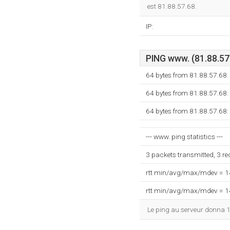
est 81.88.57.68.
IP:
PING www. (81.88.57.
64 bytes from 81.88.57.68:
64 bytes from 81.88.57.68:
64 bytes from 81.88.57.68:
--- www. ping statistics ---
3 packets transmitted, 3 r
rtt min/avg/max/mdev = 
rtt min/avg/max/mdev = 
Le ping au serveur donna 