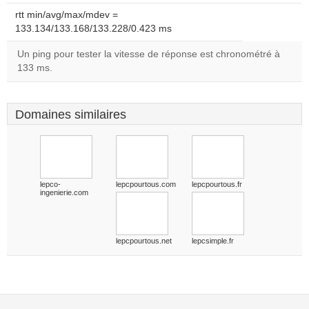
rtt min/avg/max/mdev =
133.134/133.168/133.228/0.423 ms
Un ping pour tester la vitesse de réponse est chronométré à
133 ms.
Domaines similaires
lepco-
lepcpourtous.com
lepcpourtous.fr
ingenierie.com
lepcpourtous.net
lepcsimple.fr