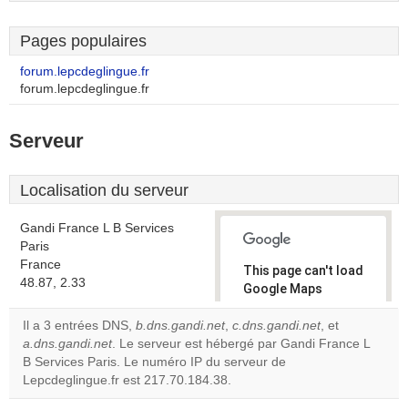
Pages populaires
forum.lepcdeglingue.fr
forum.lepcdeglingue.fr
Serveur
Localisation du serveur
Gandi France L B Services
Paris
France
This page can't load
48.87, 2.33
Google Maps
correctly.
Il a 3 entrées DNS,
b.dns.gandi.net
,
c.dns.gandi.net
, et
a.dns.gandi.net
. Le serveur est hébergé par Gandi France L
Do you
OK
B Services Paris. Le numéro IP du serveur de
own this
website?
Lepcdeglingue.fr est 217.70.184.38.