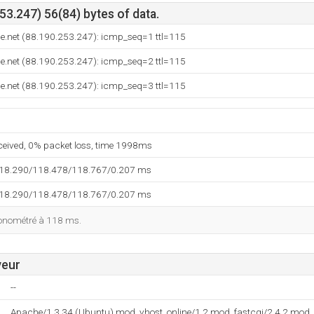
3.247) 56(84) bytes of data.
ne.net (88.190.253.247): icmp_seq=1 ttl=115
ne.net (88.190.253.247): icmp_seq=2 ttl=115
ne.net (88.190.253.247): icmp_seq=3 ttl=115
eceived, 0% packet loss, time 1998ms
118.290/118.478/118.767/0.207 ms
118.290/118.478/118.767/0.207 ms
ronométré à 118 ms.
veur
--
Apache/1.3.34 (Ubuntu) mod_vhost_online/1.2 mod_fastcgi/2.4.2 mod_l