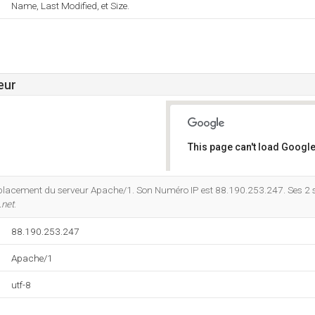
Name, Last Modified, et Size.
eur
This page can't load Google
Do you own this website?
mplacement du serveur Apache/1. Son Numéro IP est 88.190.253.247. Ses 2 
.net
.
88.190.253.247
Apache/1
utf-8