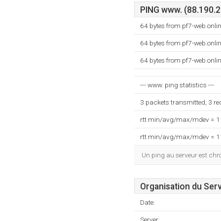
PING www. (88.190.25
64 bytes from pf7-web.onli
64 bytes from pf7-web.onli
64 bytes from pf7-web.onli
--- www. ping statistics ---
3 packets transmitted, 3 r
rtt min/avg/max/mdev = 
rtt min/avg/max/mdev = 
Un ping au serveur est ch
Organisation du Ser
Date:
Server: