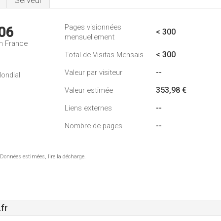
Serveur
Pages visionnées
06
< 300
mensuellement
n France
< 300
Total de Visitas Mensais
--
Valeur par visiteur
ondial
353,98 €
Valeur estimée
--
Liens externes
--
Nombre de pages
 Données estimées, lire la décharge.
fr