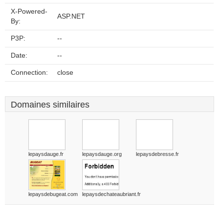
X-Powered-
ASP.NET
By:
P3P:
--
Date:
--
Connection:
close
Domaines similaires
lepaysdauge.fr
lepaysdauge.org
lepaysdebresse.fr
lepaysdebugeat.com
lepaysdechateaubriant.fr