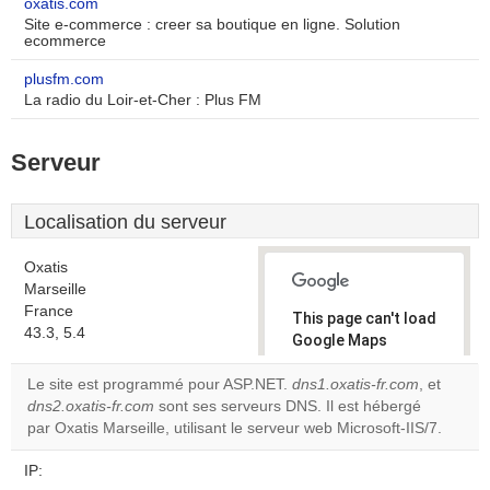
oxatis.com
Site e-commerce : creer sa boutique en ligne. Solution
ecommerce
plusfm.com
La radio du Loir-et-Cher : Plus FM
Serveur
Localisation du serveur
Oxatis
Marseille
France
This page can't load
43.3, 5.4
Google Maps
correctly.
Le site est programmé pour ASP.NET.
dns1.oxatis-fr.com
, et
dns2.oxatis-fr.com
sont ses serveurs DNS. Il est hébergé
Do you
OK
par Oxatis Marseille, utilisant le serveur web Microsoft-IIS/7.
own this
website?
IP: