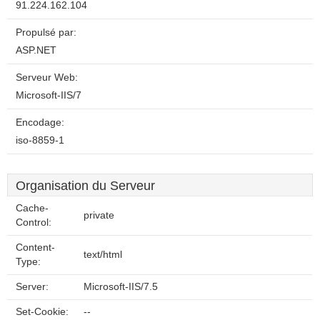
91.224.162.104
Propulsé par:
ASP.NET
Serveur Web:
Microsoft-IIS/7
Encodage:
iso-8859-1
Organisation du Serveur
Cache-
private
Control:
Content-
text/html
Type:
Server:
Microsoft-IIS/7.5
Set-Cookie:
--