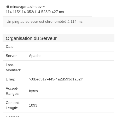
rtt min/avg/max/mdev =
114.115/114.352/114.528/0.427 ms
Un ping au serveur est chronométré à 114 ms.
Organisation du Serveur
Date:
--
Server:
Apache
Last-
--
Modified:
ETag:
"c0bed317-445-4a2d593d1a52f"
Accept-
bytes
Ranges:
Content-
1093
Length: