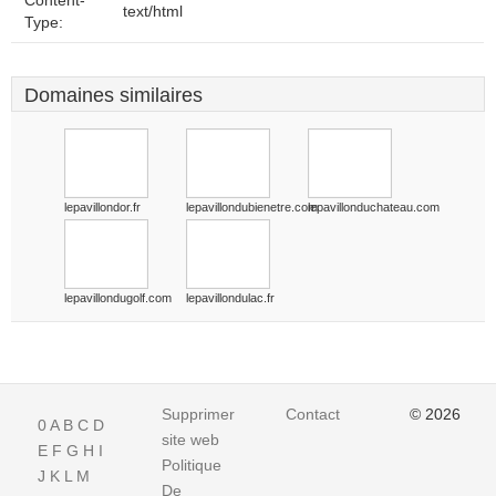
Content-
text/html
Type:
Domaines similaires
lepavillondor.fr
lepavillondubienetre.com
lepavillonduchateau.com
lepavillondugolf.com
lepavillondulac.fr
Supprimer
Contact
© 2026
0
A
B
C
D
site web
E
F
G
H
I
Politique
J
K
L
M
De