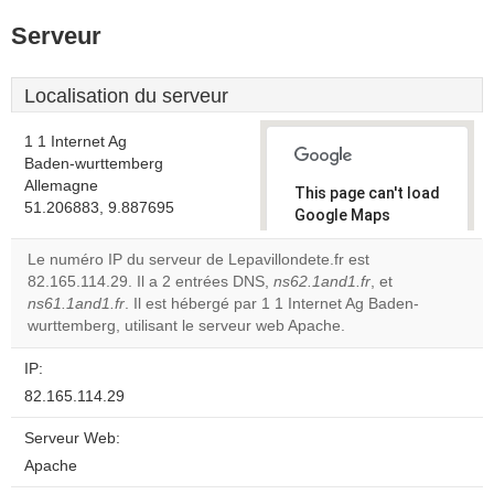
Serveur
Localisation du serveur
1 1 Internet Ag
Baden-wurttemberg
Allemagne
This page can't load
51.206883, 9.887695
Google Maps
correctly.
Le numéro IP du serveur de Lepavillondete.fr est
82.165.114.29. Il a 2 entrées DNS,
ns62.1and1.fr
, et
Do you
OK
ns61.1and1.fr
. Il est hébergé par 1 1 Internet Ag Baden-
own this
website?
wurttemberg, utilisant le serveur web Apache.
IP:
82.165.114.29
Serveur Web:
Apache