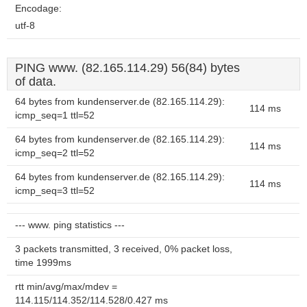
Encodage:
utf-8
PING www. (82.165.114.29) 56(84) bytes
of data.
64 bytes from kundenserver.de (82.165.114.29):
114 ms
icmp_seq=1 ttl=52
64 bytes from kundenserver.de (82.165.114.29):
114 ms
icmp_seq=2 ttl=52
64 bytes from kundenserver.de (82.165.114.29):
114 ms
icmp_seq=3 ttl=52
--- www. ping statistics ---
3 packets transmitted, 3 received, 0% packet loss,
time 1999ms
rtt min/avg/max/mdev =
114.115/114.352/114.528/0.427 ms