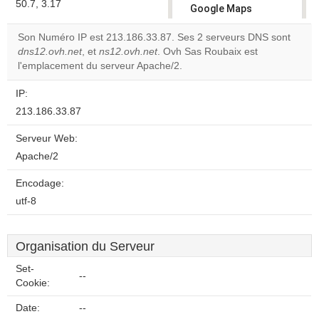
50.7, 3.17
Google Maps
correctly.
Son Numéro IP est 213.186.33.87. Ses 2 serveurs DNS sont
dns12.ovh.net
, et
ns12.ovh.net
. Ovh Sas Roubaix est
Do you
OK
l'emplacement du serveur Apache/2.
own this
website?
IP:
213.186.33.87
Serveur Web:
Apache/2
Encodage:
utf-8
Organisation du Serveur
Set-
--
Cookie:
Date:
--