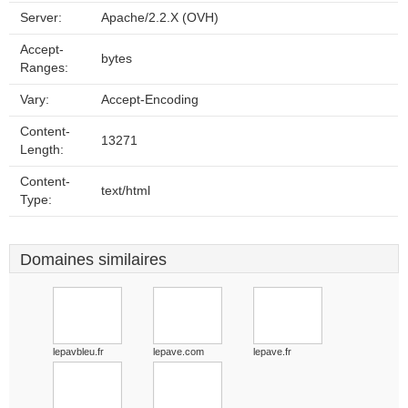
Server:
Apache/2.2.X (OVH)
Accept-
bytes
Ranges:
Vary:
Accept-Encoding
Content-
13271
Length:
Content-
text/html
Type:
Domaines similaires
lepavbleu.fr
lepave.com
lepave.fr