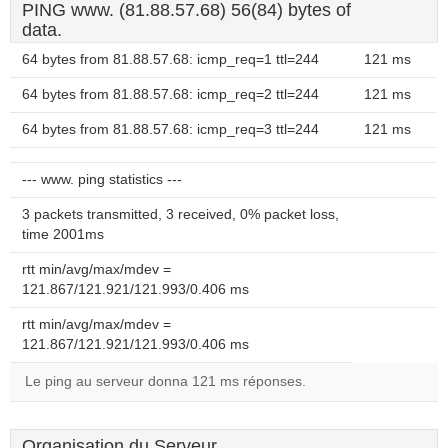
PING www. (81.88.57.68) 56(84) bytes of
data.
64 bytes from 81.88.57.68: icmp_req=1 ttl=244
121 ms
64 bytes from 81.88.57.68: icmp_req=2 ttl=244
121 ms
64 bytes from 81.88.57.68: icmp_req=3 ttl=244
121 ms
--- www. ping statistics ---
3 packets transmitted, 3 received, 0% packet loss,
time 2001ms
rtt min/avg/max/mdev =
121.867/121.921/121.993/0.406 ms
rtt min/avg/max/mdev =
121.867/121.921/121.993/0.406 ms
Le ping au serveur donna 121 ms réponses.
Organisation du Serveur