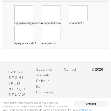
lepapybio.blogspot.com
lepaquebot.com
lepaquebot.fr
lepaquetfrancais.fr
lepaquier.ch
Supprimer
Contact
© 2026
0
A
B
C
D
site web
E
F
G
H
I
Politique
J
K
L
M
De
N
O
P
Q
R
Confidentialite
S
T
U
V
W
X
Y
Z
Nous utilisons des cookies afin de vous offrir une
entendu
expérience de navigation optimale. En utilisant notre site
Web, vous acceptez l'utilisation de cookies conformément à notre
politique de