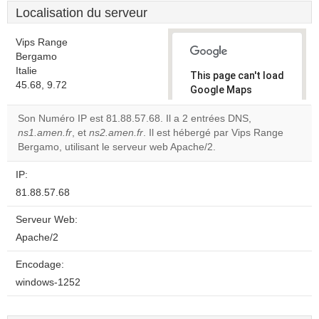
Localisation du serveur
Vips Range
Bergamo
Italie
This page can't load
45.68, 9.72
Google Maps
correctly.
Son Numéro IP est 81.88.57.68. Il a 2 entrées DNS,
ns1.amen.fr
, et
ns2.amen.fr
. Il est hébergé par Vips Range
Do you
OK
Bergamo, utilisant le serveur web Apache/2.
own this
website?
IP:
81.88.57.68
Serveur Web:
Apache/2
Encodage:
windows-1252