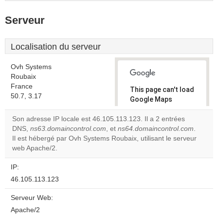
Serveur
Localisation du serveur
Ovh Systems
Roubaix
France
This page can't load
50.7, 3.17
Google Maps
correctly.
Son adresse IP locale est 46.105.113.123. Il a 2 entrées
DNS,
ns63.domaincontrol.com
, et
ns64.domaincontrol.com
.
Do you
OK
Il est hébergé par Ovh Systems Roubaix, utilisant le serveur
own this
website?
web Apache/2.
IP:
46.105.113.123
Serveur Web:
Apache/2