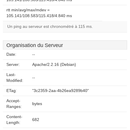
rtt min/avg/max/mdev =
105.141/108.583/115.418/4.840 ms
Un ping au serveur est chronométré à 115 ms.
Organisation du Serveur
Date:
--
Server:
Apache/2.2.16 (Debian)
Last-
--
Modified:
ETag:
"3c2359-2aa-4b26ea9289b40"
Accept-
bytes
Ranges:
Content-
682
Length: