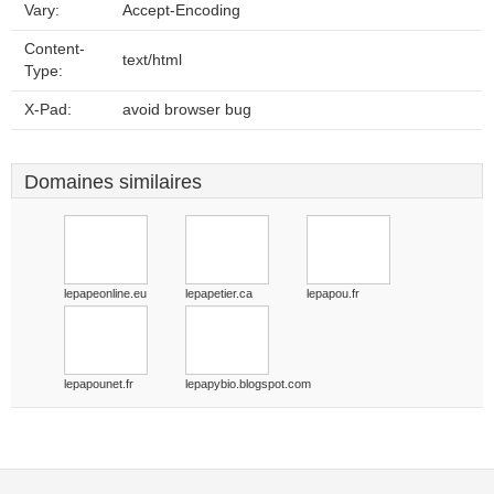
Vary:
Accept-Encoding
Content-
text/html
Type:
X-Pad:
avoid browser bug
Domaines similaires
lepapeonline.eu
lepapetier.ca
lepapou.fr
lepapounet.fr
lepapybio.blogspot.com