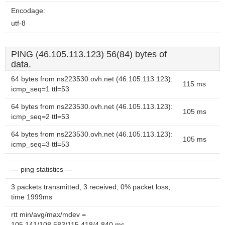
Encodage:
utf-8
PING (46.105.113.123) 56(84) bytes of
data.
64 bytes from ns223530.ovh.net (46.105.113.123):
115 ms
icmp_seq=1 ttl=53
64 bytes from ns223530.ovh.net (46.105.113.123):
105 ms
icmp_seq=2 ttl=53
64 bytes from ns223530.ovh.net (46.105.113.123):
105 ms
icmp_seq=3 ttl=53
--- ping statistics ---
3 packets transmitted, 3 received, 0% packet loss,
time 1999ms
rtt min/avg/max/mdev =
105.141/108.583/115.418/4.840 ms