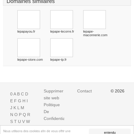
Domaines similaires
lepapayou.fr
lepape-lecorre.fr
lepape-
maconnerie.com
lepape-store.com
lepape-tp.fr
Supprimer
Contact
© 2026
0
A
B
C
D
site web
E
F
G
H
I
Politique
J
K
L
M
De
N
O
P
Q
R
Confidentialite
S
T
U
V
W
X
Y
Z
Nous utilisons des cookies afin de vous offrir une
entendu