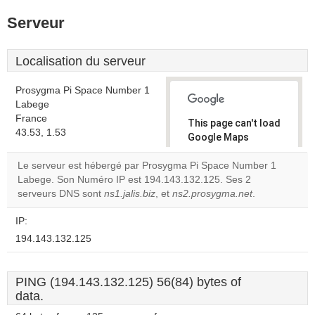
Serveur
Localisation du serveur
Prosygma Pi Space Number 1
Labege
France
This page can't load
43.53, 1.53
Google Maps
correctly.
Le serveur est hébergé par Prosygma Pi Space Number 1
Labege. Son Numéro IP est 194.143.132.125. Ses 2
Do you
OK
serveurs DNS sont
ns1.jalis.biz
, et
ns2.prosygma.net
own this
.
website?
IP:
194.143.132.125
PING (194.143.132.125) 56(84) bytes of
data.