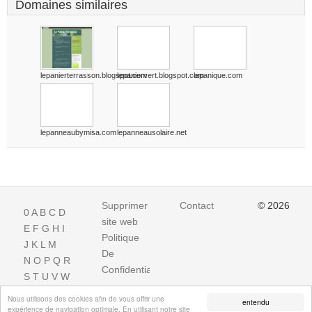
Domaines similaires
lepanierterrasson.blogspot.com
lepaniervert.blogspot.com
lepanique.com
lepanneaubymisa.com
lepanneausolaire.net
Supprimer
Contact
© 2026
0
A
B
C
D
site web
E
F
G
H
I
Politique
J
K
L
M
De
N
O
P
Q
R
Confidentialite
S
T
U
V
W
X
Y
Z
Nous utilisons des cookies afin de vous offrir une
entendu
expérience de navigation optimale. En utilisant notre site