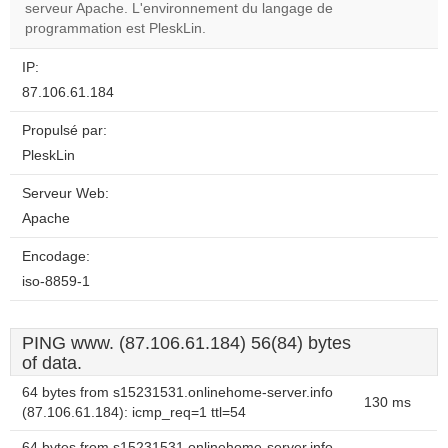
OK
serveur Apache. L'environnement du langage de
own this
website?
programmation est PleskLin.
IP:
87.106.61.184
Propulsé par:
PleskLin
Serveur Web:
Apache
Encodage:
iso-8859-1
PING www. (87.106.61.184) 56(84) bytes
of data.
64 bytes from s15231531.onlinehome-server.info
130 ms
(87.106.61.184): icmp_req=1 ttl=54
64 bytes from s15231531.onlinehome-server.info