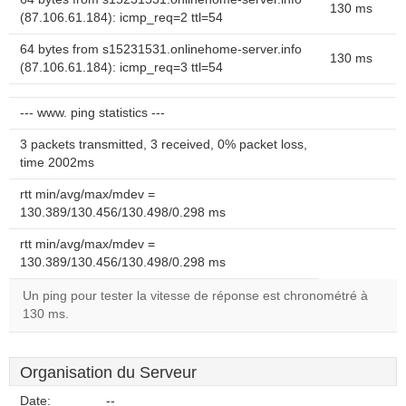
130 ms
(87.106.61.184): icmp_req=2 ttl=54
64 bytes from s15231531.onlinehome-server.info
130 ms
(87.106.61.184): icmp_req=3 ttl=54
--- www. ping statistics ---
3 packets transmitted, 3 received, 0% packet loss,
time 2002ms
rtt min/avg/max/mdev =
130.389/130.456/130.498/0.298 ms
rtt min/avg/max/mdev =
130.389/130.456/130.498/0.298 ms
Un ping pour tester la vitesse de réponse est chronométré à
130 ms.
Organisation du Serveur
Date:
--