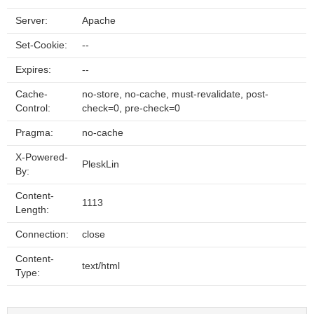
Server:
Apache
Set-Cookie:
--
Expires:
--
Cache-
no-store, no-cache, must-revalidate, post-
Control:
check=0, pre-check=0
Pragma:
no-cache
X-Powered-
PleskLin
By:
Content-
1113
Length:
Connection:
close
Content-
text/html
Type: