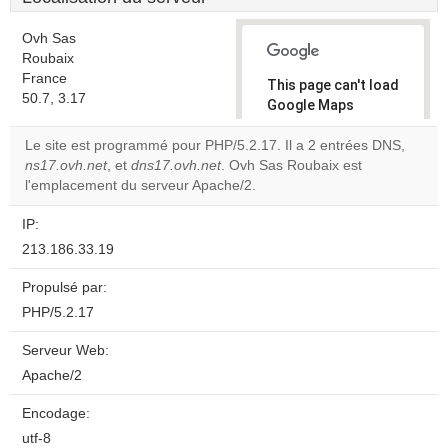
Ovh Sas
Roubaix
France
This page can't load
50.7, 3.17
Google Maps
correctly.
Le site est programmé pour PHP/5.2.17. Il a 2 entrées DNS,
ns17.ovh.net
, et
dns17.ovh.net
. Ovh Sas Roubaix est
Do you
OK
l'emplacement du serveur Apache/2.
own this
website?
IP:
213.186.33.19
Propulsé par:
PHP/5.2.17
Serveur Web:
Apache/2
Encodage:
utf-8