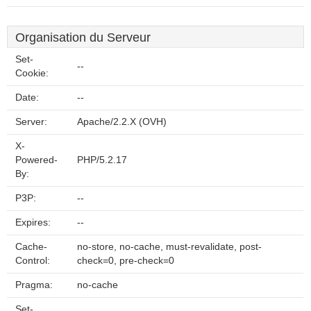
Organisation du Serveur
Set-
--
Cookie:
Date:
--
Server:
Apache/2.2.X (OVH)
X-
Powered-
PHP/5.2.17
By:
P3P:
--
Expires:
--
Cache-
no-store, no-cache, must-revalidate, post-
Control:
check=0, pre-check=0
Pragma:
no-cache
Set-