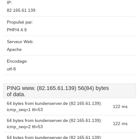
IP:
82.165.61.139
Propulsé par:
PHP/4.4.9
Serveur Web:
Apache
Encodage:
utf-8
PING www. (82.165.61.139) 56(84) bytes
of data.
64 bytes from kundenserver.de (82.165.61.139):
122 ms
icmp_seq=1 ttl=53
64 bytes from kundenserver.de (82.165.61.139):
122 ms
icmp_seq=2 ttl=53
64 bytes from kundenserver.de (82.165.61.139):