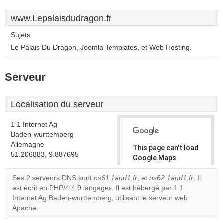
www.Lepalaisdudragon.fr
Sujets:
Le Palais Du Dragon, Joomla Templates, et Web Hosting.
Serveur
Localisation du serveur
1 1 Internet Ag
Baden-wurttemberg
Allemagne
This page can't load
51.206883, 9.887695
Google Maps
correctly.
Ses 2 serveurs DNS sont
ns61.1and1.fr
, et
ns62.1and1.fr
. Il
est écrit en PHP/4.4.9 langages. Il est hébergé par 1 1
Do you
OK
Internet Ag Baden-wurttemberg, utilisant le serveur web
own this
website?
Apache.