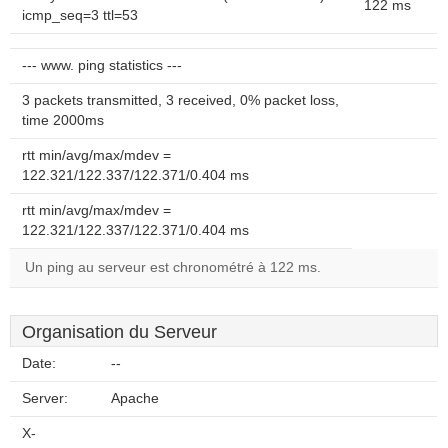
122 ms
icmp_seq=3 ttl=53
--- www. ping statistics ---
3 packets transmitted, 3 received, 0% packet loss,
time 2000ms
rtt min/avg/max/mdev =
122.321/122.337/122.371/0.404 ms
rtt min/avg/max/mdev =
122.321/122.337/122.371/0.404 ms
Un ping au serveur est chronométré à 122 ms.
Organisation du Serveur
Date:
--
Server:
Apache
X-