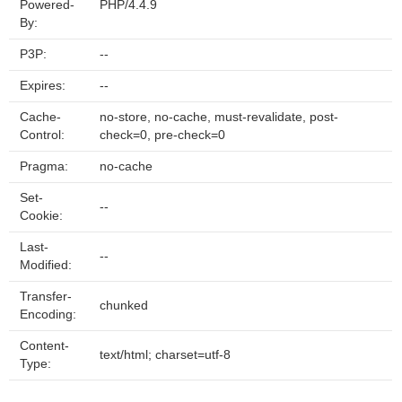
Powered-
PHP/4.4.9
By:
P3P:
--
Expires:
--
Cache-
no-store, no-cache, must-revalidate, post-
Control:
check=0, pre-check=0
Pragma:
no-cache
Set-
--
Cookie:
Last-
--
Modified:
Transfer-
chunked
Encoding:
Content-
text/html; charset=utf-8
Type: