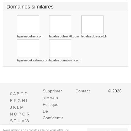
Domaines similaires
lepalaisdufruit.com
lepalaisdufruit76.com
lepalaisdufruit76.fr
lepalaisdukashmir.com
lepalaisdumaking.com
Supprimer
Contact
© 2026
0
A
B
C
D
site web
E
F
G
H
I
Politique
J
K
L
M
De
N
O
P
Q
R
Confidentialite
S
T
U
V
W
X
Y
Z
Nous utilisons des cookies afin de vous offrir une