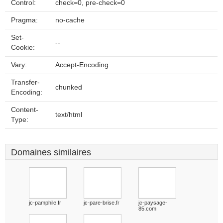
Control:
check=0, pre-check=0
Pragma:
no-cache
Set-
--
Cookie:
Vary:
Accept-Encoding
Transfer-
chunked
Encoding:
Content-
text/html
Type:
Domaines similaires
jc-pamphile.fr
jc-pare-brise.fr
jc-paysage-
85.com