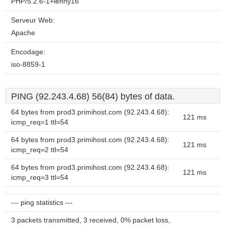
PHP/5.2.6-1+lenny16
Serveur Web:
Apache
Encodage:
iso-8859-1
PING (92.243.4.68) 56(84) bytes of data.
64 bytes from prod3.primihost.com (92.243.4.68):
121 ms
icmp_req=1 ttl=54
64 bytes from prod3.primihost.com (92.243.4.68):
121 ms
icmp_req=2 ttl=54
64 bytes from prod3.primihost.com (92.243.4.68):
121 ms
icmp_req=3 ttl=54
--- ping statistics ---
3 packets transmitted, 3 received, 0% packet loss,