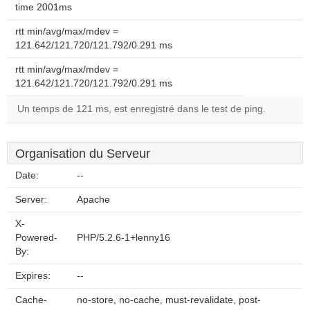
time 2001ms
rtt min/avg/max/mdev =
121.642/121.720/121.792/0.291 ms
rtt min/avg/max/mdev =
121.642/121.720/121.792/0.291 ms
Un temps de 121 ms, est enregistré dans le test de ping.
Organisation du Serveur
Date:
--
Server:
Apache
X-
Powered-
PHP/5.2.6-1+lenny16
By:
Expires:
--
Cache-
no-store, no-cache, must-revalidate, post-