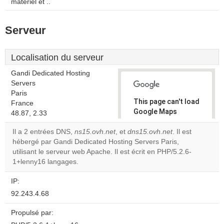
matériel et ..
Serveur
Localisation du serveur
Gandi Dedicated Hosting
Servers
Paris
This page can't load
France
Google Maps
48.87, 2.33
correctly.
Il a 2 entrées DNS,
ns15.ovh.net
, et
dns15.ovh.net
. Il est
hébergé par Gandi Dedicated Hosting Servers Paris,
Do you
OK
utilisant le serveur web Apache. Il est écrit en PHP/5.2.6-
own this
website?
1+lenny16 langages.
IP:
92.243.4.68
Propulsé par: