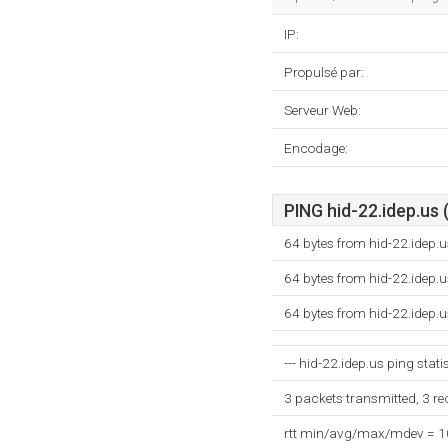
IP:
Propulsé par:
Serveur Web:
Encodage:
PING hid-22.idep.us 
64 bytes from hid-22.idep.
64 bytes from hid-22.idep.
64 bytes from hid-22.idep.
--- hid-22.idep.us ping statis
3 packets transmitted, 3 r
rtt min/avg/max/mdev = 