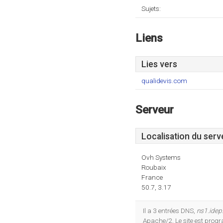
Sujets:
Liens
Lies vers
qualidevis.com
Serveur
Localisation du serv
Ovh Systems
Roubaix
France
50.7, 3.17
Il a 3 entrées DNS,
ns1.idep
Apache/2. Le site est pro