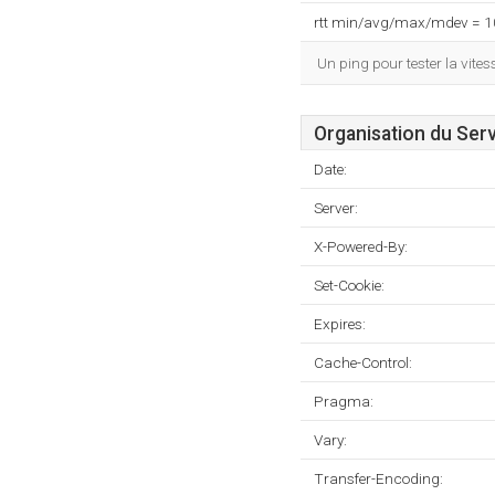
rtt min/avg/max/mdev = 
Un ping pour tester la vit
Organisation du Ser
Date:
Server:
X-Powered-By:
Set-Cookie:
Expires:
Cache-Control:
Pragma:
Vary:
Transfer-Encoding: