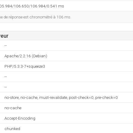
105.984/106.650/106.984/0.541 ms
esse de réponse est chronométré à 106 ms.
veur
--
Apache/2.2.16 (Debian)
PHP/5.3.3-7+squeeze3
--
--
no-store, no-cache, must-revalidate, post-check=0, pre-check=0
no-cache
Accept-Encoding
chunked