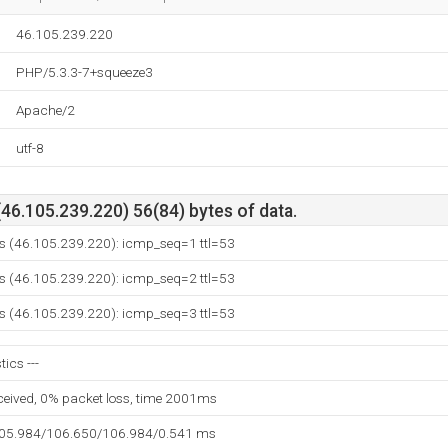
46.105.239.220
PHP/5.3.3-7+squeeze3
Apache/2
utf-8
(46.105.239.220) 56(84) bytes of data.
us (46.105.239.220): icmp_seq=1 ttl=53
us (46.105.239.220): icmp_seq=2 ttl=53
us (46.105.239.220): icmp_seq=3 ttl=53
tics ---
eceived, 0% packet loss, time 2001ms
105.984/106.650/106.984/0.541 ms