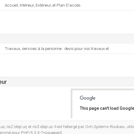
Accueil, Intérieur, Extérieur, et Plan D'accès.
Travaux, services à la personne : devis pour vos travaux et
eur
This page can't load Google
Do you own this website?
.us
,
ns2.idep.us
, et
ns3.idep.us
. Il est hébergé par Ovh Systems Roubaix, utili
grammé pour PHP/5.3.3-7+squeeze3.