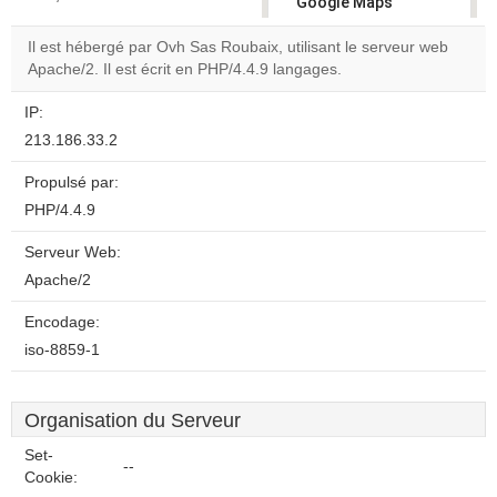
Google Maps
correctly.
Il est hébergé par Ovh Sas Roubaix, utilisant le serveur web
Apache/2. Il est écrit en PHP/4.4.9 langages.
Do you
OK
own this
website?
IP:
213.186.33.2
Propulsé par:
PHP/4.4.9
Serveur Web:
Apache/2
Encodage:
iso-8859-1
Organisation du Serveur
Set-
--
Cookie: