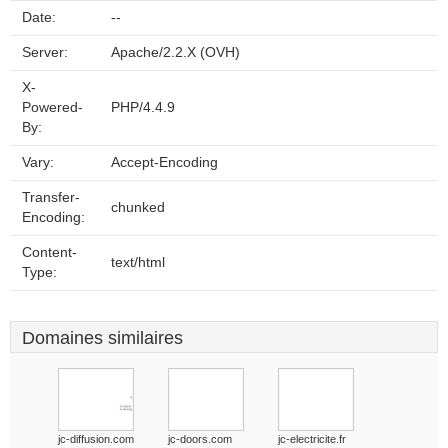
Date:
--
Server:
Apache/2.2.X (OVH)
X-
Powered-
PHP/4.4.9
By:
Vary:
Accept-Encoding
Transfer-
chunked
Encoding:
Content-
text/html
Type:
Domaines similaires
jc-diffusion.com
jc-doors.com
jc-electricite.fr