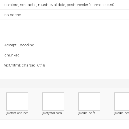
no-store, no-cache, must-revalidate, post-check=0, pre-check=0
no-cache
--
--
Accept-Encoding
chunked
text/html; charset=utf-8
jc-creations.net
jc-crystal.com
jc-cuisine.fr
jc-cuisin