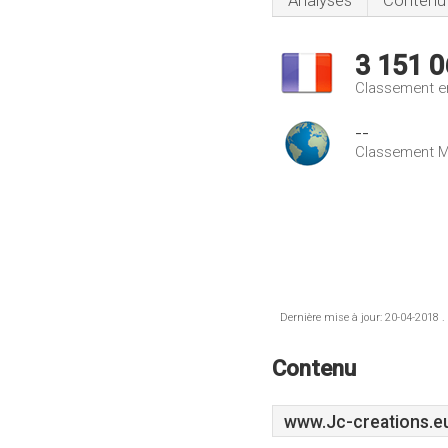
Analyses
Contenu
3 151 0
Classement e
--
Classement M
Dernière mise à jour: 20-04-2018 .
Contenu
www.Jc-creations.e