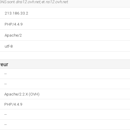
 DNS sont
dns12.ovh.net
, et
ns12.ovh.net
.
213.186.33.2
PHP/4.4.9
Apache/2
utf-8
veur
--
--
Apache/2.2.X (OVH)
PHP/4.4.9
--
--