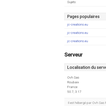
Sujets:
Pages populaires
jc-creations.eu
jc-creations.eu
jc-creations.eu
Serveur
Localisation du serv
Ovh Sas
Roubaix
France
50.7, 3.17
Il est hébergé par Ovh Sas