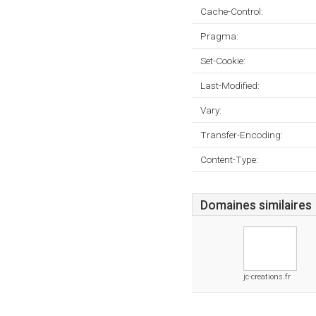
Cache-Control:
Pragma:
Set-Cookie:
Last-Modified:
Vary:
Transfer-Encoding:
Content-Type:
Domaines similaires
jc-creations.fr