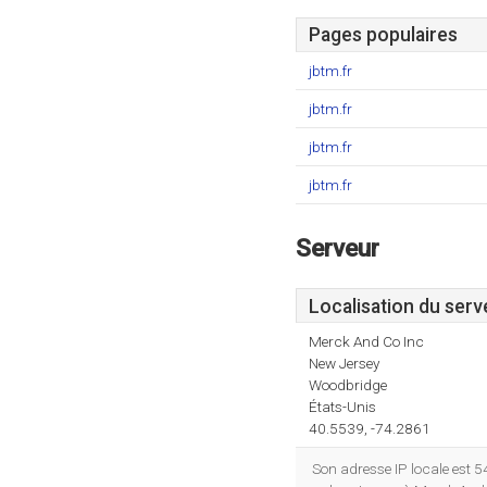
Pages populaires
jbtm.fr
jbtm.fr
jbtm.fr
jbtm.fr
Serveur
Localisation du serv
Merck And Co Inc
New Jersey
Woodbridge
États-Unis
40.5539, -74.2861
Son adresse IP locale est 5