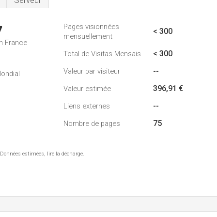
Serveur
Pages visionnées
7
< 300
mensuellement
n France
< 300
Total de Visitas Mensais
--
Valeur par visiteur
ondial
396,91 €
Valeur estimée
--
Liens externes
75
Nombre de pages
 Données estimées, lire la décharge.