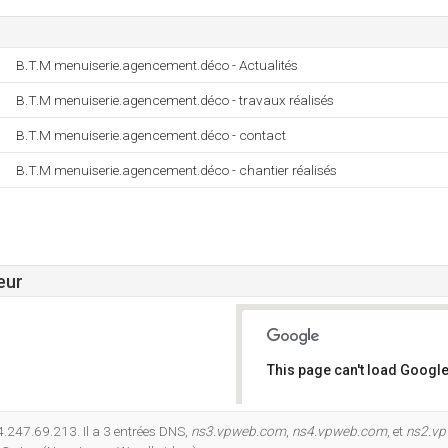
B.T.M menuiserie.agencement.déco - Actualités
B.T.M menuiserie.agencement.déco - travaux réalisés
B.T.M menuiserie.agencement.déco - contact
B.T.M menuiserie.agencement.déco - chantier réalisés
eur
This page can't load Google
Do you own this website?
4.247.69.213. Il a 3 entrées DNS,
ns3.vpweb.com
,
ns4.vpweb.com
, et
ns2.v