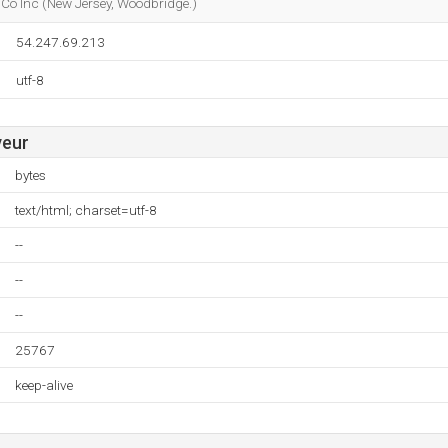
Co Inc (New Jersey, Woodbridge.)
54.247.69.213
utf-8
veur
bytes
text/html; charset=utf-8
--
--
--
25767
keep-alive