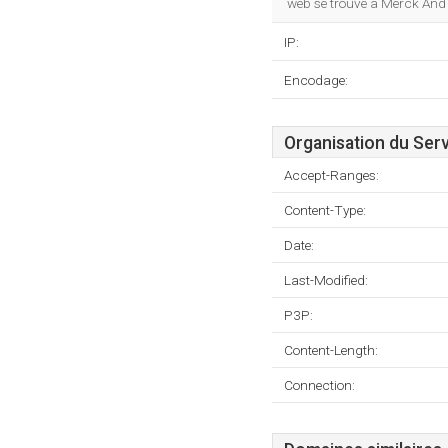
web se trouve à Merck And 
IP:
Encodage:
Organisation du Ser
Accept-Ranges:
Content-Type:
Date:
Last-Modified:
P3P:
Content-Length:
Connection: