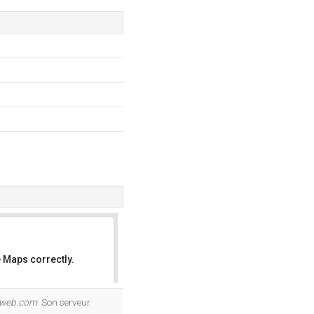
 Maps correctly.
OK
pweb.com
. Son serveur