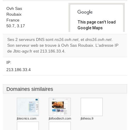
Ovh Sas
Roubaix
France
This page can't load
50.7, 3.17
Google Maps
correctly.
Ses 2 serveurs DNS sont
ns16.ovh.net
, et
dns16.ovh.net
.
Son serveur web se trouve à Ovh Sas Roubaix. L'adresse IP
Do you
OK
de Jbtc-agv.fr est 213.186.33.4.
own this
website?
IP:
213.186.33.4
Domaines similaires
jbtecnics.com
jbtfoodtech.com
jbtheou.fr