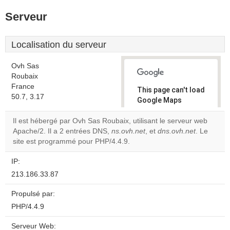
Serveur
Localisation du serveur
Ovh Sas
Roubaix
France
This page can't load
50.7, 3.17
Google Maps
correctly.
Il est hébergé par Ovh Sas Roubaix, utilisant le serveur web
Apache/2. Il a 2 entrées DNS,
ns.ovh.net
, et
dns.ovh.net
. Le
Do you
OK
site est programmé pour PHP/4.4.9.
own this
website?
IP:
213.186.33.87
Propulsé par:
PHP/4.4.9
Serveur Web: