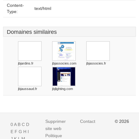
Content-
text/html
Type:
Domaines similaires
jbjardins.fr
jbjassocies.com
jbjassocies.fr
jbjaussaud.fr
jbjlighting.com
Supprimer
Contact
© 2026
0
A
B
C
D
site web
E
F
G
H
I
Politique
J
K
L
M