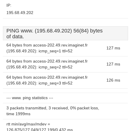
IP:
195.68.49.202
PING www. (195.68.49.202) 56(84) bytes
of data.
64 bytes from access-202.49.rev.imaginet.fr
127 ms
(195.68.49.202): icmp_seq=1 ttl=52
64 bytes from access-202.49.rev.imaginet.fr
127 ms
(195.68.49.202): icmp_seq=2 ttl=52
64 bytes from access-202.49.rev.imaginet.fr
126 ms
(195.68.49.202): icmp_seq=3 ttl=52
--- www. ping statistics ---
3 packets transmitted, 3 received, 0% packet loss,
time 1999ms
rtt min/avg/max/mdev =
126.875/127.049/127.199/0.432 ms