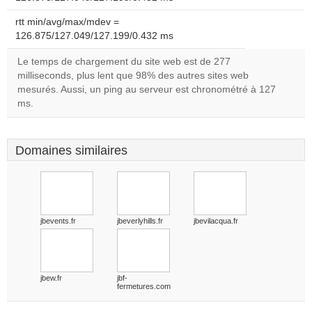
rtt min/avg/max/mdev =
126.875/127.049/127.199/0.432 ms
Le temps de chargement du site web est de 277
milliseconds, plus lent que 98% des autres sites web
mesurés. Aussi, un ping au serveur est chronométré à 127
ms.
Domaines similaires
jbevents.fr
jbeverlyhills.fr
jbevilacqua.fr
jbew.fr
jbf-
fermetures.com