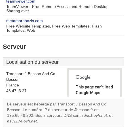
teamviewer.com
TeamViewer - Free Remote Access and Remote Desktop
Sharing over
metamorphozis.com
Free Website Templates, Free Web Templates, Flash
Templates, Web
Serveur
Localisation du serveur
Transport J Besson And Co
Besson
France
This page can't load
46.47, 3.27
Google Maps
correctly.
Le serveur est hébergé par Transport J Besson And Co
Besson. Le numéro IP du serveur de Jbesson.fr est
Do you
OK
195.68.49.202. Ses 2 serveurs DNS sont
own this
sdns1.ovh.net
, et
website?
ns31174.ovh.net
.