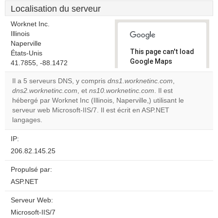
Localisation du serveur
Worknet Inc.
Illinois
Naperville
This page can't load
États-Unis
Google Maps
41.7855, -88.1472
correctly.
Il a 5 serveurs DNS, y compris
dns1.worknetinc.com
,
dns2.worknetinc.com
, et
ns10.worknetinc.com
. Il est
Do you
OK
hébergé par Worknet Inc (Illinois, Naperville,) utilisant le
own this
website?
serveur web Microsoft-IIS/7. Il est écrit en ASP.NET
langages.
IP:
206.82.145.25
Propulsé par:
ASP.NET
Serveur Web:
Microsoft-IIS/7