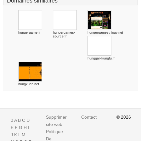
Domaines similaires
hungergame.fr
hungergames-
hungergamestrilogy.net
source.fr
hunggar-kungfu.fr
hungkuen.net
Supprimer
Contact
© 2026
0
A
B
C
D
site web
E
F
G
H
I
Politique
J
K
L
M
De