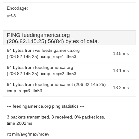
Encodage:
utf-8
PING feedingamerica.org
(206.82.145.25) 56(84) bytes of data.
64 bytes from ws.feedingamerica.org
13.5 ms
(206.82.145.25): icmp_req=1 ttl=53
64 bytes from feedingamerica.org
13.1 ms
(206.82.145.25): icmp_req=2 ttl=53
64 bytes from feedingamerica.net (206.82.145.25):
13.2 ms
icmp_req=3 ttl=53
--- feedingamerica.org ping statistics ---
3 packets transmitted, 3 received, 0% packet loss,
time 2002ms
rtt min/avg/max/mdev =