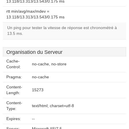
13.118/13.313/13.543/0.175 ms
rtt min/avg/max/mdev =
13.118/13.313/13.543/0.175 ms
Un ping pour tester la vitesse de réponse est chronométré à
13.5 ms.
Organisation du Serveur
Cache-
no-cache, no-store
Control:
Pragma:
no-cache
Content-
15273
Length:
Content-
text/html; charset=utf-8
Type:
Expires:
--
Server:
Microsoft-IIS/7.5