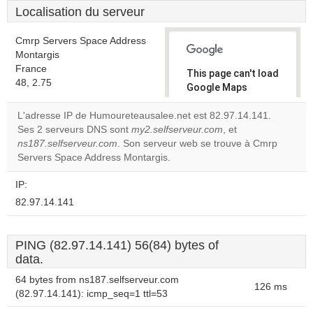
Localisation du serveur
Cmrp Servers Space Address
Montargis
France
This page can't load
48, 2.75
Google Maps
correctly.
L'adresse IP de Humoureteausalee.net est 82.97.14.141.
Ses 2 serveurs DNS sont
my2.selfserveur.com
, et
Do you
OK
ns187.selfserveur.com
. Son serveur web se trouve à Cmrp
own this
website?
Servers Space Address Montargis.
IP:
82.97.14.141
PING (82.97.14.141) 56(84) bytes of
data.
64 bytes from ns187.selfserveur.com
126 ms
(82.97.14.141): icmp_seq=1 ttl=53