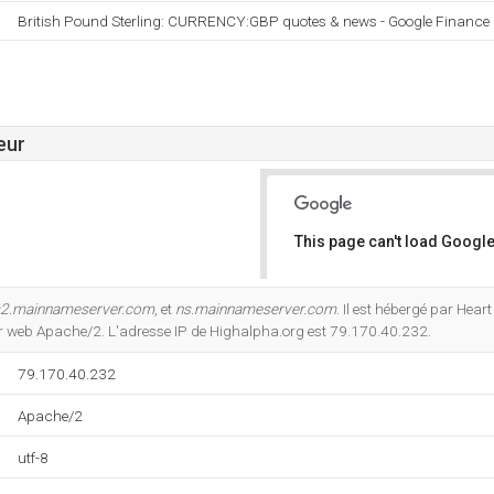
British Pound Sterling: CURRENCY:GBP quotes & news - Google Finance
eur
This page can't load Google
Do you own this website?
2.mainnameserver.com
, et
ns.mainnameserver.com
. Il est hébergé par Hear
eur web Apache/2. L'adresse IP de Highalpha.org est 79.170.40.232.
79.170.40.232
Apache/2
utf-8