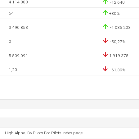
4 114 888
-12 640
64
+30%
3 490 853
-1 035 203
0
-50,27%
5 809 091
1 919 378
1,20
-61,39%
High Alpha, By Pilots For Pilots Index page