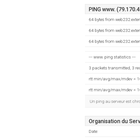
PING www. (79.170.40
64 bytes from web232.exte
64 bytes from web232.exte
64 bytes from web232.exte
--- www. ping statistics ---
3 packets transmitted, 3 r
rtt min/avg/max/mdev = 
rtt min/avg/max/mdev = 
Un ping au serveur est ch
Organisation du Ser
Date: