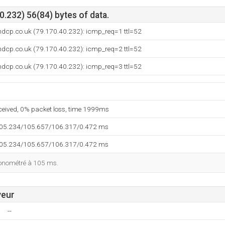
.232) 56(84) bytes of data.
ndcp.co.uk (79.170.40.232): icmp_req=1 ttl=52
ndcp.co.uk (79.170.40.232): icmp_req=2 ttl=52
ndcp.co.uk (79.170.40.232): icmp_req=3 ttl=52
eceived, 0% packet loss, time 1999ms
105.234/105.657/106.317/0.472 ms
105.234/105.657/106.317/0.472 ms
ronométré à 105 ms.
veur
--