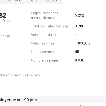
Contenu
Liens
Serveur
Pages visionnées
82
5 292
mensuellement
n France
3 780
Total de Visitas Mensais
--
Valeur par visiteur
ondial
1 850,8 €
Valeur estimée
48
Liens externes
9 930
Nombre de pages
 Données estimées, lire la décharge.
 Moyenne sur 90 jours