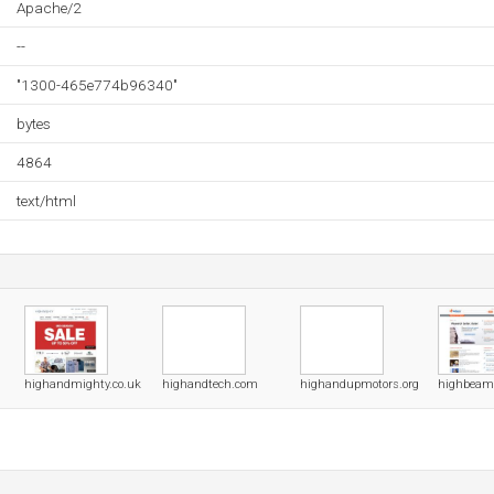
Apache/2
--
"1300-465e774b96340"
bytes
4864
text/html
highandmighty.co.uk
highandtech.com
highandupmotors.org
highbeam