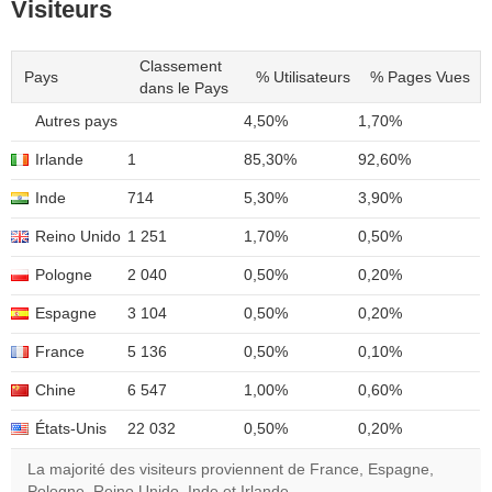
Visiteurs
Classement
Pays
% Utilisateurs
% Pages Vues
dans le Pays
Autres pays
4,50%
1,70%
Irlande
1
85,30%
92,60%
Inde
714
5,30%
3,90%
Reino Unido
1 251
1,70%
0,50%
Pologne
2 040
0,50%
0,20%
Espagne
3 104
0,50%
0,20%
France
5 136
0,50%
0,10%
Chine
6 547
1,00%
0,60%
États-Unis
22 032
0,50%
0,20%
La majorité des visiteurs proviennent de France, Espagne,
Pologne, Reino Unido, Inde et Irlande.