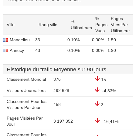
%
Pages
%
Ville
Rang ville
Pages
Vues Par
Utilisateurs
Vues
Utilisateur
Mandelieu
33
0.10%
0.00%
1.50
Annecy
43
0.10%
0.00%
1.90
Historique du trafic Moyenne sur 90 jours
Classement Mondial
376
15
Visiteurs Journaliers
492 628
-4,33%
Classement Pour les
458
3
Visiteurs Par Jour
Pages Visitées Par
3 197 352
-16,41%
Jour
Classement Pour les