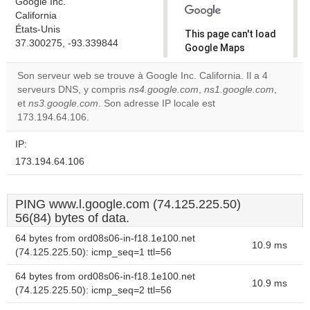
Google Inc.
California
États-Unis
This page can't load
37.300275, -93.339844
Google Maps
correctly.
Son serveur web se trouve à Google Inc. California. Il a 4
serveurs DNS, y compris
ns4.google.com
,
ns1.google.com
,
Do you
OK
et
ns3.google.com
. Son adresse IP locale est
own this
website?
173.194.64.106.
IP:
173.194.64.106
PING www.l.google.com (74.125.225.50)
56(84) bytes of data.
64 bytes from ord08s06-in-f18.1e100.net
10.9 ms
(74.125.225.50): icmp_seq=1 ttl=56
64 bytes from ord08s06-in-f18.1e100.net
10.9 ms
(74.125.225.50): icmp_seq=2 ttl=56