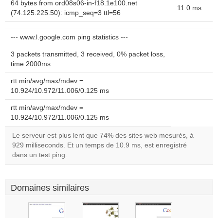
64 bytes from ord08s06-in-f18.1e100.net
11.0 ms
(74.125.225.50): icmp_seq=3 ttl=56
--- www.l.google.com ping statistics ---
3 packets transmitted, 3 received, 0% packet loss,
time 2000ms
rtt min/avg/max/mdev =
10.924/10.972/11.006/0.125 ms
rtt min/avg/max/mdev =
10.924/10.972/11.006/0.125 ms
Le serveur est plus lent que 74% des sites web mesurés, à
929 milliseconds. Et un temps de 10.9 ms, est enregistré
dans un test ping.
Domaines similaires