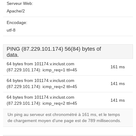
Serveur Web:
Apache/2
Encodage:
utf-8
PING (87.229.101.174) 56(84) bytes of
data.
64 bytes from 101174.v.inclust.com
161 ms
(87.229.101.174): icmp_req=1 ttl=45
64 bytes from 101174.v.inclust.com
141 ms
(87.229.101.174): icmp_req=2 ttl=45
64 bytes from 101174.v.inclust.com
141 ms
(87.229.101.174): icmp_req=2 ttl=45
Un ping au serveur est chronométré à 161 ms, et le temps
de chargement moyen d'une page est de 789 milliseconds.