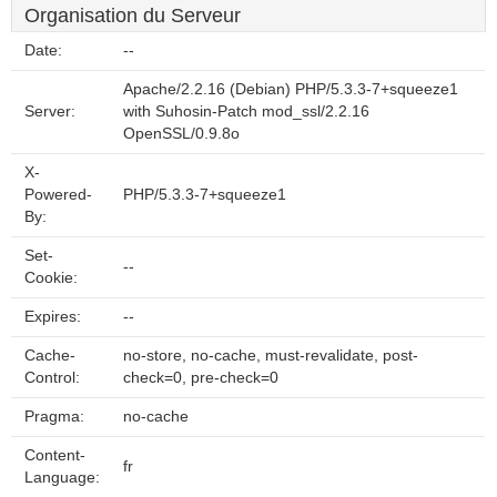
Organisation du Serveur
Date:
--
Apache/2.2.16 (Debian) PHP/5.3.3-7+squeeze1
Server:
with Suhosin-Patch mod_ssl/2.2.16
OpenSSL/0.9.8o
X-
Powered-
PHP/5.3.3-7+squeeze1
By:
Set-
--
Cookie:
Expires:
--
Cache-
no-store, no-cache, must-revalidate, post-
Control:
check=0, pre-check=0
Pragma:
no-cache
Content-
fr
Language: