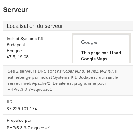
Serveur
Localisation du serveur
Inclust Systems Kft.
Budapest
Hongrie
This page can't load
47.5, 19.08
Google Maps
correctly.
Ses 2 serveurs DNS sont
ns4.cpanel.hu
, et
ns1.ev2.hu
. Il
est hébergé par Inclust Systems Kft. Budapest, utilisant le
Do you
OK
serveur web Apache/2. Le site est programmé pour
own this
website?
PHP/5.3.3-7+squeeze1.
IP:
87.229.101.174
Propulsé par:
PHP/5.3.3-7+squeeze1