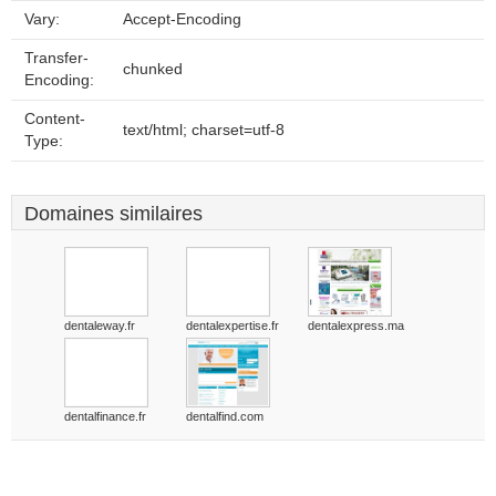
Vary:
Accept-Encoding
Transfer-
chunked
Encoding:
Content-
text/html; charset=utf-8
Type:
Domaines similaires
dentaleway.fr
dentalexpertise.fr
dentalexpress.ma
dentalfinance.fr
dentalfind.com