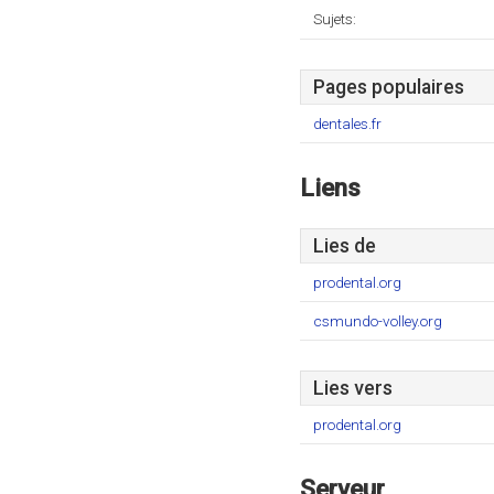
Sujets:
Pages populaires
dentales.fr
Liens
Lies de
prodental.org
csmundo-volley.org
Lies vers
prodental.org
Serveur