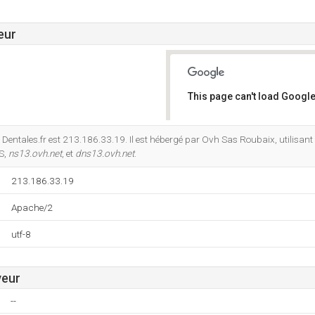
eur
This page can't load Google
Do you own this website?
Dentales.fr est 213.186.33.19. Il est hébergé par Ovh Sas Roubaix, utilisant
NS,
ns13.ovh.net
, et
dns13.ovh.net
.
213.186.33.19
Apache/2
utf-8
veur
--