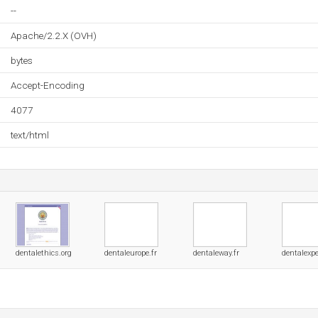
--
Apache/2.2.X (OVH)
bytes
Accept-Encoding
4077
text/html
dentalethics.org
dentaleurope.fr
dentaleway.fr
dentalexpe