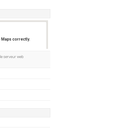
 Maps correctly.
OK
 le serveur web