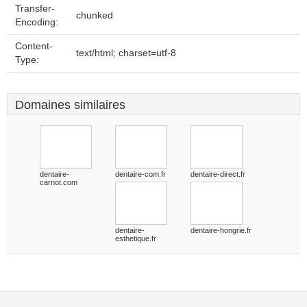
Transfer-
chunked
Encoding:
Content-
text/html; charset=utf-8
Type:
Domaines similaires
dentaire-
dentaire-com.fr
dentaire-direct.fr
carnot.com
dentaire-
dentaire-hongrie.fr
esthetique.fr