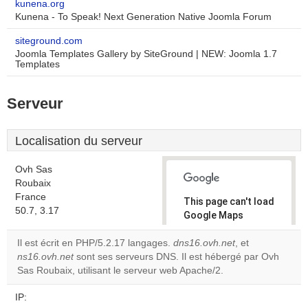
kunena.org
Kunena - To Speak! Next Generation Native Joomla Forum
siteground.com
Joomla Templates Gallery by SiteGround | NEW: Joomla 1.7
Templates
Serveur
Localisation du serveur
Ovh Sas
Roubaix
France
This page can't load
50.7, 3.17
Google Maps
correctly.
Il est écrit en PHP/5.2.17 langages.
dns16.ovh.net
, et
ns16.ovh.net
sont ses serveurs DNS. Il est hébergé par Ovh
Do you
OK
Sas Roubaix, utilisant le serveur web Apache/2.
own this
website?
IP: