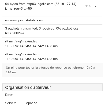
64 bytes from http03.ingelis.com (88.191.77.14):
114 ms
icmp_req=3 ttl=50
--- www. ping statistics ---
3 packets transmitted, 3 received, 0% packet loss,
time 2002ms
rtt min/avg/max/mdev =
113.869/114.245/114.742/0.458 ms
rtt min/avg/max/mdev =
113.869/114.245/114.742/0.458 ms
Un ping pour tester la vitesse de réponse est chronométré à
114 ms.
Organisation du Serveur
Date:
--
Server:
Apache