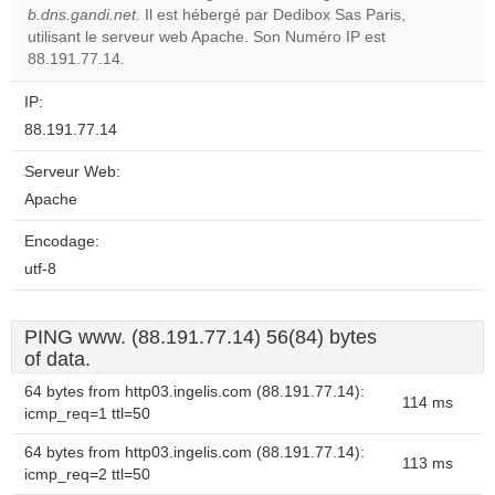
b.dns.gandi.net
. Il est hébergé par Dedibox Sas Paris,
Do you
OK
utilisant le serveur web Apache. Son Numéro IP est
own this
website?
88.191.77.14.
IP:
88.191.77.14
Serveur Web:
Apache
Encodage:
utf-8
PING www. (88.191.77.14) 56(84) bytes
of data.
64 bytes from http03.ingelis.com (88.191.77.14):
114 ms
icmp_req=1 ttl=50
64 bytes from http03.ingelis.com (88.191.77.14):
113 ms
icmp_req=2 ttl=50