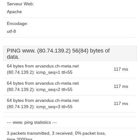
Serveur Web:
Apache
Encodage:
utf-8
PING www. (80.74.139.2) 56(84) bytes of
data.
64 bytes from arvandus.ch-meta.net
117 ms
(80.74.139.2): icmp_seq=1 ttl=55
64 bytes from arvandus.ch-meta.net
117 ms
(80.74.139.2): icmp_seq=2 ttl=55
64 bytes from arvandus.ch-meta.net
117 ms
(80.74.139.2): icmp_seq=3 ttl=55
--- www. ping statistics ---
3 packets transmitted, 3 received, 0% packet loss,
time 2000ms