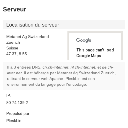
Serveur
Localisation du serveur
Metanet Ag Switzerland
Zuerich
Suisse
This page can't load
47.37, 8.55
Google Maps
correctly.
Il a 3 entrées DNS,
ch.ch-inter.net
,
nl.ch-inter.net
, et
de.ch-
inter.net
. Il est hébergé par Metanet Ag Switzerland Zuerich,
Do you
OK
utilisant le serveur web Apache. PleskLin est son
own this
website?
environnement du langage pour l'encodage.
IP:
80.74.139.2
Propulsé par:
PleskLin