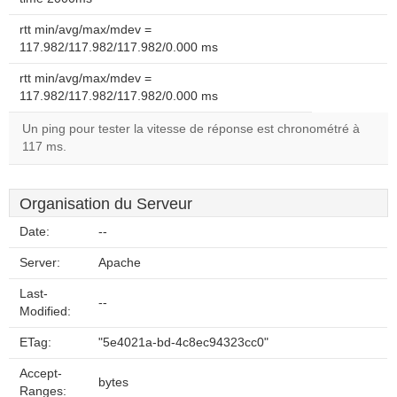
rtt min/avg/max/mdev =
117.982/117.982/117.982/0.000 ms
rtt min/avg/max/mdev =
117.982/117.982/117.982/0.000 ms
Un ping pour tester la vitesse de réponse est chronométré à
117 ms.
Organisation du Serveur
Date:
--
Server:
Apache
Last-
--
Modified:
ETag:
"5e4021a-bd-4c8ec94323cc0"
Accept-
bytes
Ranges: