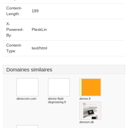
Content-
189
Length:
X-
Powered-
PleskLin
By:
Content-
text/html
Type:
Domaines similaires
denscom.com
dense-fluid-
dense.fr
degreasing.fr
densen.dk