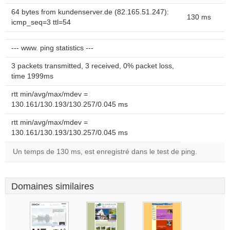
64 bytes from kundenserver.de (82.165.51.247):
130 ms
icmp_seq=3 ttl=54
--- www. ping statistics ---
3 packets transmitted, 3 received, 0% packet loss,
time 1999ms
rtt min/avg/max/mdev =
130.161/130.193/130.257/0.045 ms
rtt min/avg/max/mdev =
130.161/130.193/130.257/0.045 ms
Un temps de 130 ms, est enregistré dans le test de ping.
Domaines similaires