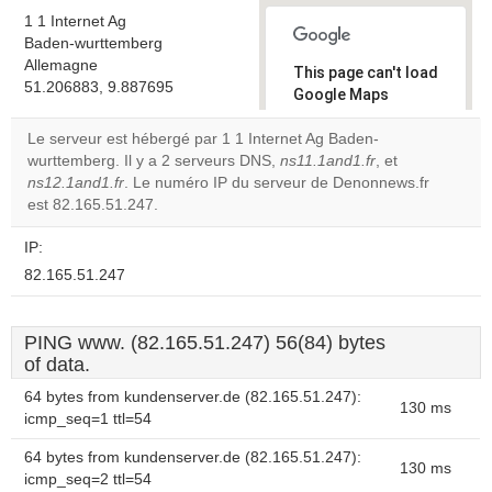
1 1 Internet Ag
Baden-wurttemberg
Allemagne
This page can't load
51.206883, 9.887695
Google Maps
correctly.
Le serveur est hébergé par 1 1 Internet Ag Baden-
wurttemberg. Il y a 2 serveurs DNS,
ns11.1and1.fr
, et
Do you
OK
ns12.1and1.fr
. Le numéro IP du serveur de Denonnews.fr
own this
website?
est 82.165.51.247.
IP:
82.165.51.247
PING www. (82.165.51.247) 56(84) bytes
of data.
64 bytes from kundenserver.de (82.165.51.247):
130 ms
icmp_seq=1 ttl=54
64 bytes from kundenserver.de (82.165.51.247):
130 ms
icmp_seq=2 ttl=54