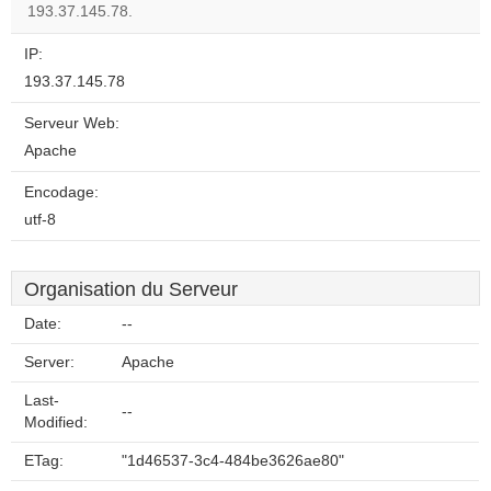
website?
193.37.145.78.
IP:
193.37.145.78
Serveur Web:
Apache
Encodage:
utf-8
Organisation du Serveur
Date:
--
Server:
Apache
Last-
--
Modified:
ETag:
"1d46537-3c4-484be3626ae80"