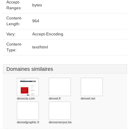
Accept-
bytes
Ranges:
Content-
964
Length:
Vary:
Accept-Encoding
Content-
text/html
Type:
Domaines similaires
denocla.com
denoel.fr
denoel.net
denoelgraphic.fr
denoesterput.be