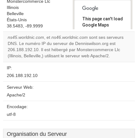
Monstercommerce Llc
Illinois
Belleville
This page can't load
États-Unis
Google Maps
38.5483, -89.9999
correctly.
ns45.worldnic.com
, et
ns46.worldnic.com
sont ses serveurs
DNS. Le numéro IP du serveur de Denniswilson.org est
Do you
OK
206.188.192.10. Il est hébergé par Monstercommerce Llc
own this
website?
(Illinois, Belleville,) utilisant le serveur web Apache/2.
IP:
206.188.192.10
Serveur Web:
Apache/2
Encodage:
utf-8
Organisation du Serveur