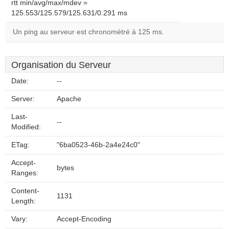
rtt min/avg/max/mdev =
125.553/125.579/125.631/0.291 ms
Un ping au serveur est chronométré à 125 ms.
Organisation du Serveur
Date:
--
Server:
Apache
Last-
--
Modified:
ETag:
"6ba0523-46b-2a4e24c0"
Accept-
bytes
Ranges:
Content-
1131
Length:
Vary:
Accept-Encoding