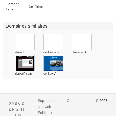
Content-
text/html
Type:
Domaines similaires
denjo.fr
denka-club.ch
denkadog.fr
denkalift.com
denkavit.fr
Supprimer
Contact
© 2026
0
A
B
C
D
site web
E
F
G
H
I
Politique
J
K
L
M