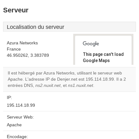
Serveur
Localisation du serveur
Azura Networks
France
This page can't load
46.950262, 3.383789
Google Maps
correctly.
Il est hébergé par Azura Networks, utilisant le serveur web
Apache. L'adresse IP de Denjer.net est 195.114.18.99. Il a 2
Do you
OK
entrées DNS,
ns2.nuxit.net
, et
ns1.nuxit.net
own this
.
website?
IP:
195.114.18.99
Serveur Web:
Apache
Encodage: