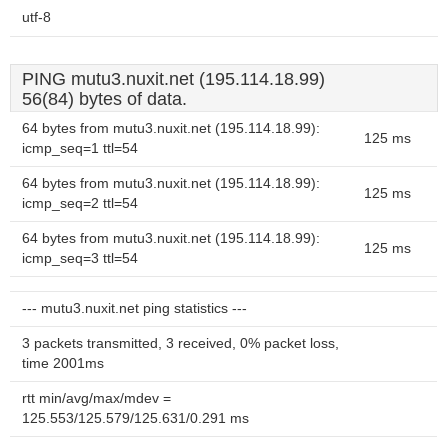
utf-8
PING mutu3.nuxit.net (195.114.18.99)
56(84) bytes of data.
64 bytes from mutu3.nuxit.net (195.114.18.99):
125 ms
icmp_seq=1 ttl=54
64 bytes from mutu3.nuxit.net (195.114.18.99):
125 ms
icmp_seq=2 ttl=54
64 bytes from mutu3.nuxit.net (195.114.18.99):
125 ms
icmp_seq=3 ttl=54
--- mutu3.nuxit.net ping statistics ---
3 packets transmitted, 3 received, 0% packet loss,
time 2001ms
rtt min/avg/max/mdev =
125.553/125.579/125.631/0.291 ms