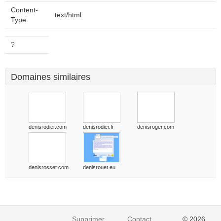
Content-
text/html
Type:
?
Domaines similaires
denisrodier.com
denisrodier.fr
denisroger.com
denisrosset.com
denisrouet.eu
Supprimer
Contact
© 2026