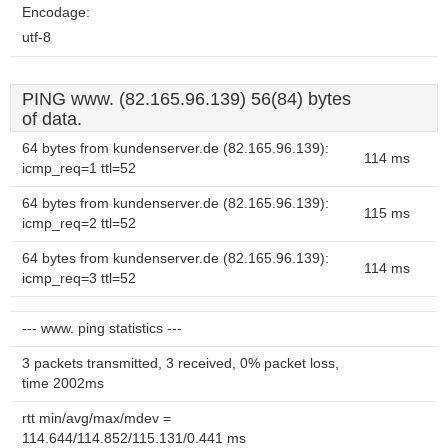
Encodage:
utf-8
PING www. (82.165.96.139) 56(84) bytes
of data.
64 bytes from kundenserver.de (82.165.96.139):
114 ms
icmp_req=1 ttl=52
64 bytes from kundenserver.de (82.165.96.139):
115 ms
icmp_req=2 ttl=52
64 bytes from kundenserver.de (82.165.96.139):
114 ms
icmp_req=3 ttl=52
--- www. ping statistics ---
3 packets transmitted, 3 received, 0% packet loss,
time 2002ms
rtt min/avg/max/mdev =
114.644/114.852/115.131/0.441 ms