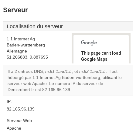
Serveur
Localisation du serveur
1 1 Internet Ag
Baden-wurttemberg
Allemagne
This page can't load
51.206883, 9.887695
Google Maps
correctly.
Il a 2 entrées DNS,
ns61.1and1.fr
, et
ns62.1and1.fr
. Il est
hébergé par 1 1 Internet Ag Baden-wurttemberg, utilisant le
Do you
OK
serveur web Apache. Le numéro IP du serveur de
own this
website?
Denisrobert.fr est 82.165.96.139.
IP:
82.165.96.139
Serveur Web:
Apache