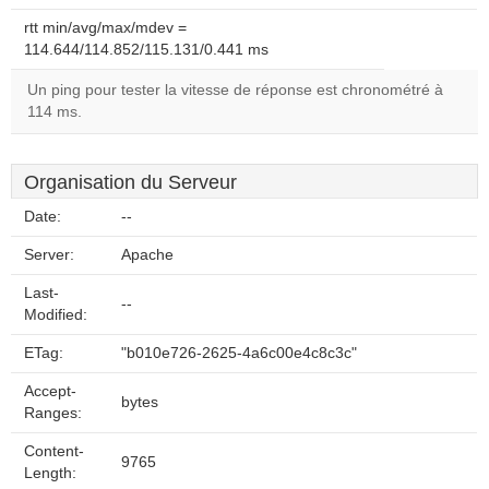
rtt min/avg/max/mdev =
114.644/114.852/115.131/0.441 ms
Un ping pour tester la vitesse de réponse est chronométré à
114 ms.
Organisation du Serveur
Date:
--
Server:
Apache
Last-
--
Modified:
ETag:
"b010e726-2625-4a6c00e4c8c3c"
Accept-
bytes
Ranges:
Content-
9765
Length: