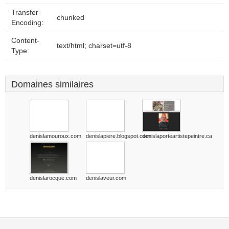
Transfer-
chunked
Encoding:
Content-
text/html; charset=utf-8
Type:
Domaines similaires
denislamouroux.com
denislapiere.blogspot.com
denislaporteartistepeintre.ca
denislarocque.com
denislaveur.com