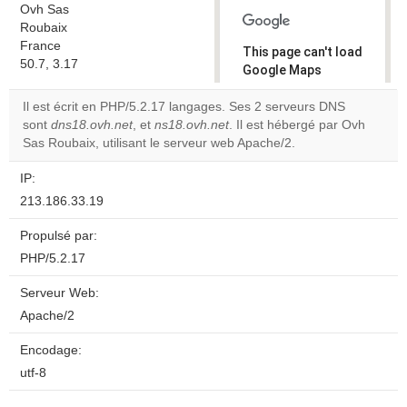
Ovh Sas
Roubaix
France
This page can't load
50.7, 3.17
Google Maps
correctly.
Il est écrit en PHP/5.2.17 langages. Ses 2 serveurs DNS
sont
dns18.ovh.net
, et
ns18.ovh.net
. Il est hébergé par Ovh
Do you
OK
Sas Roubaix, utilisant le serveur web Apache/2.
own this
website?
IP:
213.186.33.19
Propulsé par:
PHP/5.2.17
Serveur Web:
Apache/2
Encodage:
utf-8