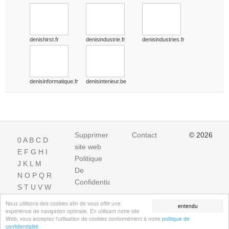
denishirst.fr
denisindustrie.fr
denisindustries.fr
denisinformatique.fr
denisinterieur.be
Supprimer
Contact
© 2026
0
A
B
C
D
site web
E
F
G
H
I
Politique
J
K
L
M
De
N
O
P
Q
R
Confidentialite
S
T
U
V
W
X
Y
Z
Nous utilisons des cookies afin de vous offrir une
entendu
expérience de navigation optimale. En utilisant notre site
Web, vous acceptez l'utilisation de cookies conformément à notre
politique de
confidentialité