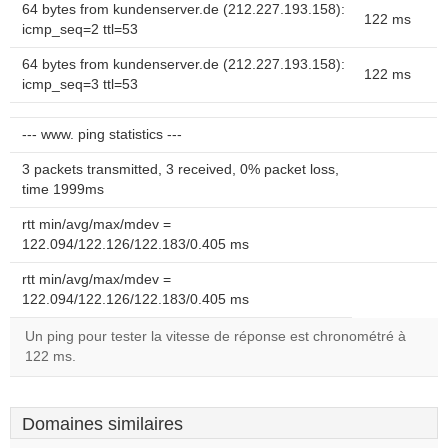
64 bytes from kundenserver.de (212.227.193.158):
122 ms
icmp_seq=2 ttl=53
64 bytes from kundenserver.de (212.227.193.158):
122 ms
icmp_seq=3 ttl=53
--- www. ping statistics ---
3 packets transmitted, 3 received, 0% packet loss,
time 1999ms
rtt min/avg/max/mdev =
122.094/122.126/122.183/0.405 ms
rtt min/avg/max/mdev =
122.094/122.126/122.183/0.405 ms
Un ping pour tester la vitesse de réponse est chronométré à
122 ms.
Domaines similaires