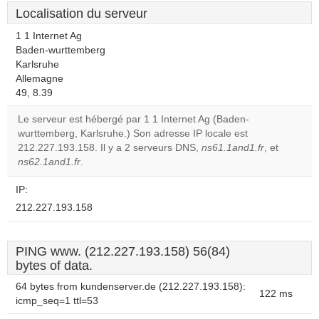
Localisation du serveur
1 1 Internet Ag
Baden-wurttemberg
Karlsruhe
Allemagne
49, 8.39
Le serveur est hébergé par 1 1 Internet Ag (Baden-
wurttemberg, Karlsruhe.) Son adresse IP locale est
212.227.193.158. Il y a 2 serveurs DNS,
ns61.1and1.fr
, et
ns62.1and1.fr
.
IP:
212.227.193.158
PING www. (212.227.193.158) 56(84)
bytes of data.
64 bytes from kundenserver.de (212.227.193.158):
122 ms
icmp_seq=1 ttl=53