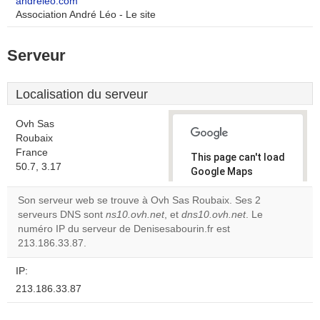
andreleo.com
Association André Léo - Le site
Serveur
Localisation du serveur
Ovh Sas
Roubaix
France
This page can't load
50.7, 3.17
Google Maps
correctly.
Son serveur web se trouve à Ovh Sas Roubaix. Ses 2
serveurs DNS sont
ns10.ovh.net
, et
dns10.ovh.net
. Le
Do you
OK
numéro IP du serveur de Denisesabourin.fr est
own this
website?
213.186.33.87.
IP:
213.186.33.87