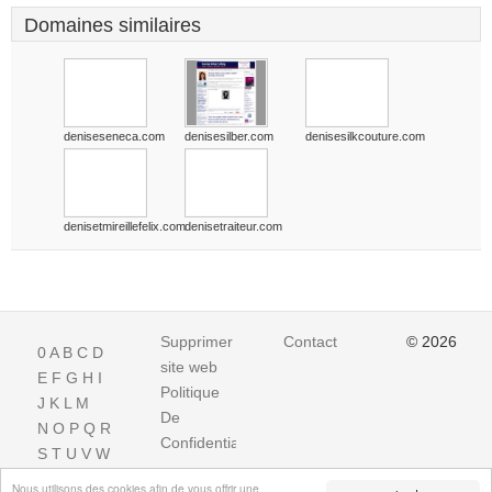
Domaines similaires
deniseseneca.com
denisesilber.com
denisesilkcouture.com
denisetmireillefelix.com
denisetraiteur.com
Supprimer
Contact
© 2026
0
A
B
C
D
site web
E
F
G
H
I
Politique
J
K
L
M
De
N
O
P
Q
R
Confidentialite
S
T
U
V
W
X
Y
Z
Nous utilisons des cookies afin de vous offrir une