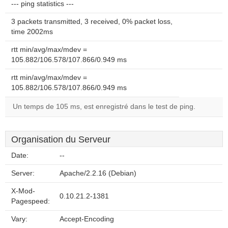
--- ping statistics ---
3 packets transmitted, 3 received, 0% packet loss,
time 2002ms
rtt min/avg/max/mdev =
105.882/106.578/107.866/0.949 ms
rtt min/avg/max/mdev =
105.882/106.578/107.866/0.949 ms
Un temps de 105 ms, est enregistré dans le test de ping.
Organisation du Serveur
Date:
--
Server:
Apache/2.2.16 (Debian)
X-Mod-
0.10.21.2-1381
Pagespeed:
Vary:
Accept-Encoding