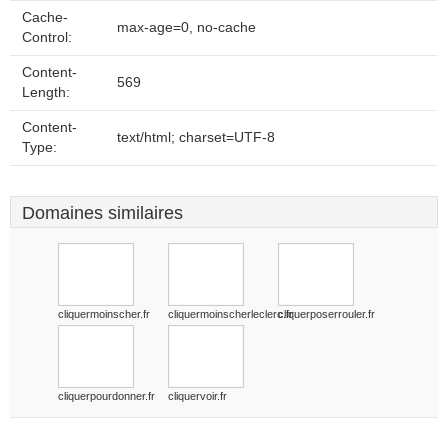
Cache-
max-age=0, no-cache
Control:
Content-
569
Length:
Content-
text/html; charset=UTF-8
Type:
Domaines similaires
cliquermoinscher.fr
cliquermoinscherleclerc.fr
cliquerposerrouler.fr
cliquerpourdonner.fr
cliquervoir.fr