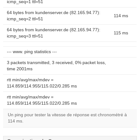
icmp_seq=1 ttl=51
64 bytes from kundenserver.de (82.165.94.77):
114 ms
icmp_seq=2 ttl=51
64 bytes from kundenserver.de (82.165.94.77):
115 ms
icmp_seq=3 ttl=51
--- www. ping statistics ---
3 packets transmitted, 3 received, 0% packet loss,
time 2001ms
rtt min/avg/max/mdev =
114.859/114.955/115.022/0.285 ms
rtt min/avg/max/mdev =
114.859/114.955/115.022/0.285 ms
Un ping pour tester la vitesse de réponse est chronométré à
114 ms.