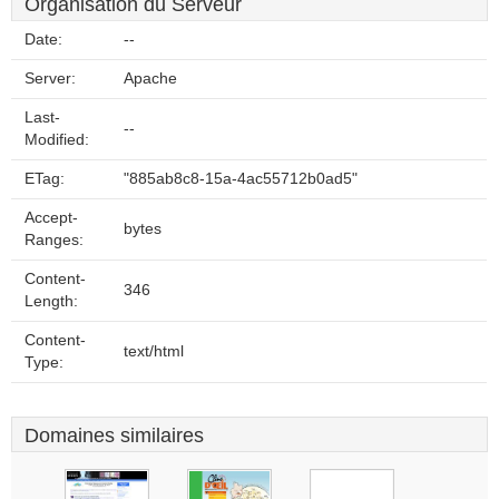
Organisation du Serveur
Date:
--
Server:
Apache
Last-
--
Modified:
ETag:
"885ab8c8-15a-4ac55712b0ad5"
Accept-
bytes
Ranges:
Content-
346
Length:
Content-
text/html
Type:
Domaines similaires