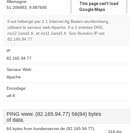
Allemagne
This page can't load
51.206883, 9.887695
Google Maps
correctly.
Il est hébergé par 1 1 Internet Ag Baden-wurttemberg,
utilisant le serveur web Apache. Il a 2 entrées DNS,
Do you
OK
ns12.1and1.fr
, et
ns11.1and1.fr
. Son Numéro IP est
own this
website?
82.165.94.77.
IP:
82.165.94.77
Serveur Web:
Apache
Encodage:
utf-8
PING www. (82.165.94.77) 56(84) bytes
of data.
64 bytes from kundenserver.de (82.165.94.77):
114 ms